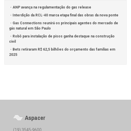
ANP avança na regulamentação do gas release
Interdição da RCL-40 marca etapa final das obras da nova ponte
Gas Connections reunirá os principais agentes do mercado de
gás natural em São Paulo
Robô para instalação de pisos ganha destaque na construção
civil
Bets retiraram R$ 62,5 bilhões do orçamento das famílias em
2025
Aspacer
(19) 3545-9600