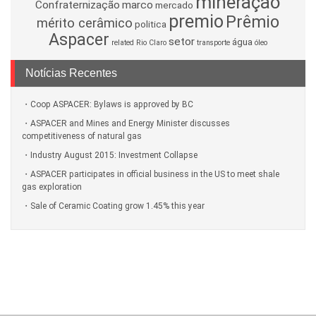
mineração
Confraternização
marco
mercado
premio
Prêmio
mérito cerâmico
politica
Aspacer
setor
água
related
Rio Claro
transporte
óleo
Notícias Recentes
Coop ASPACER: Bylaws is approved by BC
ASPACER and Mines and Energy Minister discusses
competitiveness of natural gas
Industry August 2015: Investment Collapse
ASPACER participates in official business in the US to meet shale
gas exploration
Sale of Ceramic Coating grow 1.45% this year