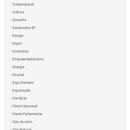
CoopAspacer
Cultura
Desenho
Desenvolve SP
Design
Dnpm
Economia
Empreendedorismo
Energia
Esocial
Expo Revestir
Exportação
Forn&Cer
Fórum Nacional
Frente Parlamentar
Gás de xisto
Gás Natural