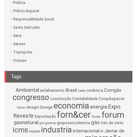
Politíca
Prêmio Aspacer
Responsabilidade Social
Santa Gertrudes
Setor
Setores
Transporte
Vicinais
Tags
Ambiental
Brasil
Comgás
asfaltamento
cerâmica
Cade
congresso
construção
Contabilidade
CoopAspacer
economia
Expo
energia
desgin
Design
Cosan
forn&cer
forum
Revestir
Exportação
fornec
gasnatural
gás
gruposexcelencia
Gás de xisto
gnl
governo
industria
icms
internacional
Jantar de
Imposto
IR