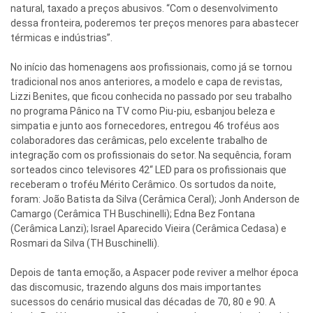
natural, taxado a preços abusivos. “Com o desenvolvimento
dessa fronteira, poderemos ter preços menores para abastecer
térmicas e indústrias”.
No início das homenagens aos profissionais, como já se tornou
tradicional nos anos anteriores, a modelo e capa de revistas,
Lizzi Benites, que ficou conhecida no passado por seu trabalho
no programa Pânico na TV como Piu-piu, esbanjou beleza e
simpatia e junto aos fornecedores, entregou 46 troféus aos
colaboradores das cerâmicas, pelo excelente trabalho de
integração com os profissionais do setor. Na sequência, foram
sorteados cinco televisores 42“ LED para os profissionais que
receberam o troféu Mérito Cerâmico. Os sortudos da noite,
foram: João Batista da Silva (Cerâmica Ceral); Jonh Anderson de
Camargo (Cerâmica TH Buschinelli); Edna Bez Fontana
(Cerâmica Lanzi); Israel Aparecido Vieira (Cerâmica Cedasa) e
Rosmari da Silva (TH Buschinelli).
Depois de tanta emoção, a Aspacer pode reviver a melhor época
das discomusic, trazendo alguns dos mais importantes
sucessos do cenário musical das décadas de 70, 80 e 90. A