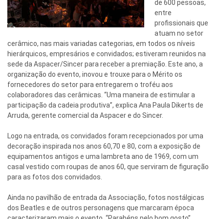
de 600 pessoas,
entre
profissionais que
atuam no setor
cerâmico, nas mais variadas categorias, em todos os níveis
hierárquicos, empresários e convidados; estiveram reunidos na
sede da Aspacer/Sincer para receber a premiação. Este ano, a
organização do evento, inovou e trouxe para o Mérito os
fornecedores do setor para entregarem o troféu aos
colaboradores das cerâmicas. “Uma maneira de estimular a
participação da cadeia produtiva”, explica Ana Paula Dikerts de
Arruda, gerente comercial da Aspacer e do Sincer.
Logo na entrada, os convidados foram recepcionados por uma
decoração inspirada nos anos 60,70 e 80, com a exposição de
equipamentos antigos e uma lambreta ano de 1969, com um
casal vestido com roupas de anos 60, que serviram de figuração
para as fotos dos convidados.
Ainda no pavilhão de entrada da Associação, fotos nostálgicas
dos Beatles e de outros personagens que marcaram época
caracterizaram mais o evento. “Parabéns pelo bom gosto”