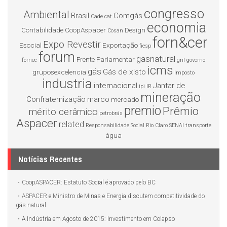
congresso
Ambiental
Brasil
Comgás
Cade
cat
economia
Contabilidade
CoopAspacer
Design
Cosan
forn&cer
Expo Revestir
Esocial
Exportação
fiesp
forum
gasnatural
Frente Parlamentar
fornec
gnl
governo
icms
gás
Gás de xisto
gruposexcelencia
Imposto
industria
internacional
Jantar de
ipi
IR
mineração
Confraternização
marco
mercado
premio
Prêmio
mérito cerâmico
petrobrás
Aspacer
related
Responsabilidade Social
Rio Claro
SENAI
transporte
água
Notícias Recentes
CoopASPACER: Estatuto Social é aprovado pelo BC
ASPACER e Ministro de Minas e Energia discutem competitividade do
gás natural
A Indústria em Agosto de 2015: Investimento em Colapso