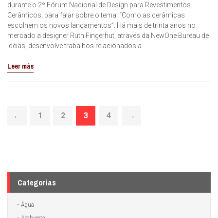
durante o 2º Fórum Nacional de Design para Revestimentos
Cerâmicos, para falar sobre o tema: “Como as cerâmicas
escolhem os novos lançamentos”. Há mais de trinta anos no
mercado a designer Ruth Fingerhut, através da NewOne Bureau de
Idéias, desenvolve trabalhos relacionados a
Leer más
←
1
2
3
4
→
Categorias
Água
Ambiental