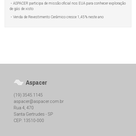
ASPACER participa de missão oficial nos EUA para conhecer exploração
de gás de xisto
Venda de Revestimento Cerâmico cresce 1,45% neste ano
Aspacer
(19) 3545.1145
aspacer@aspacer.com.br
Rua 4, 470
Santa Gertrudes - SP
CEP: 13510-000