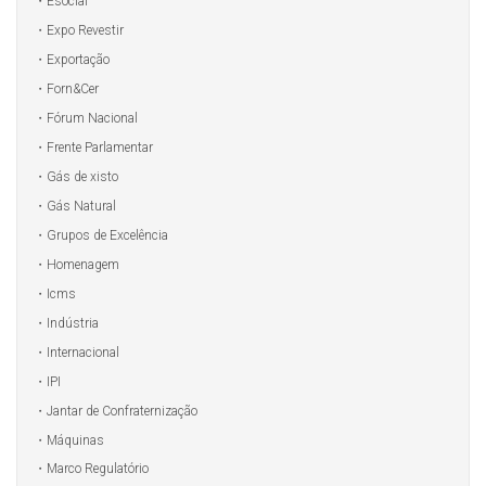
Esocial
Expo Revestir
Exportação
Forn&Cer
Fórum Nacional
Frente Parlamentar
Gás de xisto
Gás Natural
Grupos de Excelência
Homenagem
Icms
Indústria
Internacional
IPI
Jantar de Confraternização
Máquinas
Marco Regulatório