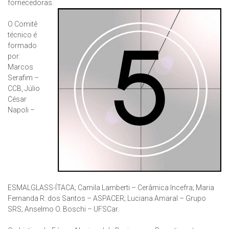
fornecedoras.
O Comitê
técnico é
formado
por:
Marcos
Serafim –
CCB, Júlio
César
Napoli –
ESMALGLASS-ÍTACA; Camila Lamberti – Cerâmica Incefra; Maria
Fernanda R. dos Santos – ASPACER; Luciana Amaral – Grupo
SRS; Anselmo O. Boschi – UFSCar.