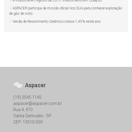
A Indústria em Agosto de 2015: Investimento em Colapso
ASPACER participa de missão oficial nos EUA para conhecer exploração
de gás de xisto
Venda de Revestimento Cerâmico cresce 1,45% neste ano
Aspacer
(19) 3545.1145
aspacer@aspacer.com.br
Rua 4, 470
Santa Gertrudes - SP
CEP: 13510-000