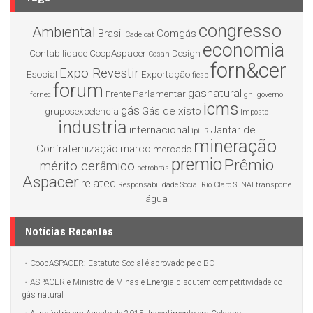
congresso
Ambiental
Brasil
Comgás
Cade
cat
economia
Contabilidade
CoopAspacer
Design
Cosan
forn&cer
Expo Revestir
Esocial
Exportação
fiesp
forum
gasnatural
Frente Parlamentar
fornec
gnl
governo
icms
gás
Gás de xisto
gruposexcelencia
Imposto
industria
internacional
Jantar de
ipi
IR
mineração
Confraternização
marco
mercado
premio
Prêmio
mérito cerâmico
petrobrás
Aspacer
related
Responsabilidade Social
Rio Claro
SENAI
transporte
água
Notícias Recentes
CoopASPACER: Estatuto Social é aprovado pelo BC
ASPACER e Ministro de Minas e Energia discutem competitividade do
gás natural