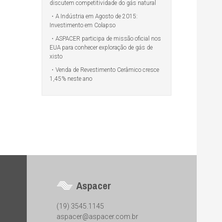
discutem competitividade do gás natural
A Indústria em Agosto de 2015:
Investimento em Colapso
ASPACER participa de missão oficial nos
EUA para conhecer exploração de gás de
xisto
Venda de Revestimento Cerâmico cresce
1,45% neste ano
Aspacer
(19) 3545.1145
aspacer@aspacer.com.br