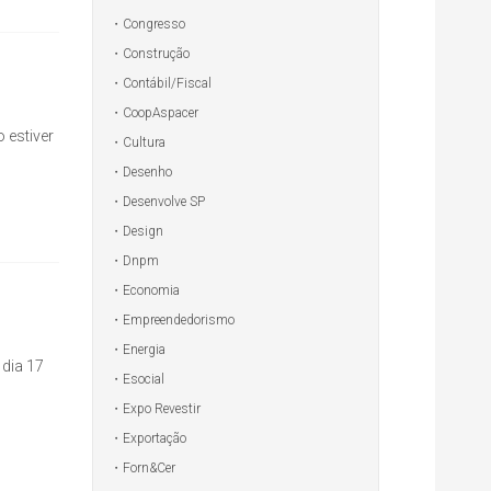
Congresso
Construção
Contábil/Fiscal
CoopAspacer
 estiver
Cultura
Desenho
Desenvolve SP
Design
Dnpm
Economia
Empreendedorismo
Energia
 dia 17
Esocial
Expo Revestir
Exportação
Forn&Cer