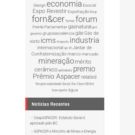
economia
Design
Esocial
Expo Revestir
Exportação
fiesp
forn&cer
forum
fornec
gasnatural
Frente Parlamentar
gnl
gás
Gás de
gruposexcelencia
governo
industria
icms
xisto
Imposto
internacional
Jantar de
ipi
IR
Confraternização
marco
mercado
mineração
mérito
premio
cerâmico
petrobrás
Prêmio Aspacer
related
Responsabilidade Social
Rio Claro
SENAI
água
transporte
Notícias Recentes
CoopASPACER: Estatuto Social é
aprovado pelo BC
ASPACER e Ministro de Minas e Energia