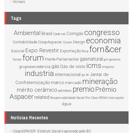
Vicinais
Tags
congresso
Ambiental
Brasil
Comgás
Cade
cat
economia
Contabilidade
CoopAspacer
Design
Cosan
forn&cer
Expo Revestir
Esocial
Exportação
fiesp
forum
gasnatural
Frente Parlamentar
fornec
gnl
governo
icms
gás
Gás de xisto
gruposexcelencia
Imposto
industria
internacional
Jantar de
ipi
IR
mineração
Confraternização
marco
mercado
premio
Prêmio
mérito cerâmico
petrobrás
Aspacer
related
Responsabilidade Social
Rio Claro
SENAI
transporte
água
Notícias Recentes
CoopASPACER: Estatuto Social é aprovado pelo BC