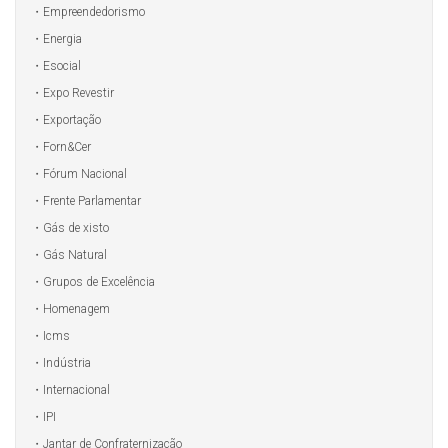
Empreendedorismo
Energia
Esocial
Expo Revestir
Exportação
Forn&Cer
Fórum Nacional
Frente Parlamentar
Gás de xisto
Gás Natural
Grupos de Excelência
Homenagem
Icms
Indústria
Internacional
IPI
Jantar de Confraternização