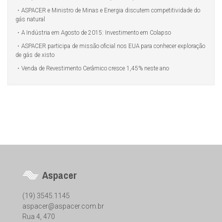
ASPACER e Ministro de Minas e Energia discutem competitividade do
gás natural
A Indústria em Agosto de 2015: Investimento em Colapso
ASPACER participa de missão oficial nos EUA para conhecer exploração
de gás de xisto
Venda de Revestimento Cerâmico cresce 1,45% neste ano
Aspacer
(19) 3545.1145
aspacer@aspacer.com.br
Rua 4, 470