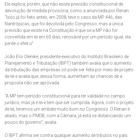
Ele explica, porém, que não existe previsão constitucional de
devolução de medida provisória, como a anunciada por Renan.
“Isso já foi feito antes, em 2008, teve o caso da MP 446, das
filantrópicas, que foi devolvida pelo Congresso, mas a única
previsão que existe na Constituição é que se a MP não for
convertida em lei em 60 dias, renovável por um período igual, ela
perde o efeit.o”
João Eloi Olenike, presidente-executivo do Instituto Brasileiro de
Planejamento e Tributação (IBPT) também avalia que o aumento
da tributação das empresas só pode ser feita por meio de projeto
de lei e avalia que, dessa forma, aumentam as chances de a
proposta não ser aprovada.
“A MP tem período constitucional para ter validade no campo
jurídico, mas já é lei e tem que ser cumprida. Agora, com o projeto
de lei, teremos um embate muito bom no Congresso. O Renan é
aliado, mas o PMDB, com a Câmara, já está se distanciando um
pouco do governo”, avalia.
O IBPT afirma ser contra qualquer aumento de tributos no país.