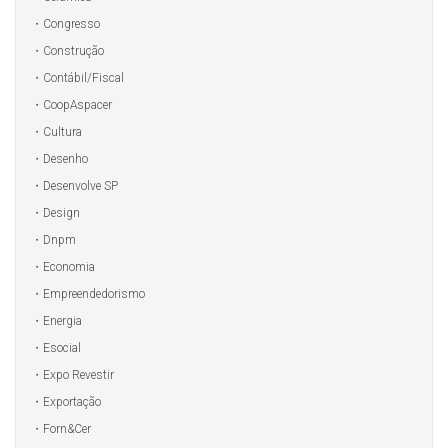
Congresso
Construção
Contábil/Fiscal
CoopAspacer
Cultura
Desenho
Desenvolve SP
Design
Dnpm
Economia
Empreendedorismo
Energia
Esocial
Expo Revestir
Exportação
Forn&Cer