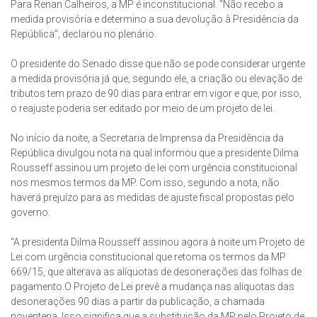
Para Renan Calheiros, a MP é inconstitucional. “Não recebo a
medida provisória e determino a sua devolução à Presidência da
República”, declarou no plenário.
O presidente do Senado disse que não se pode considerar urgente
a medida provisória já que, segundo ele, a criação ou elevação de
tributos tem prazo de 90 dias para entrar em vigor e que, por isso,
o reajuste poderia ser editado por meio de um projeto de lei.
No início da noite, a Secretaria de Imprensa da Presidência da
República divulgou nota na qual informou que a presidente Dilma
Rousseff assinou um projeto de lei com urgência constitucional
nos mesmos termos da MP. Com isso, segundo a nota, não
haverá prejuízo para as medidas de ajuste fiscal propostas pelo
governo.
“A presidenta Dilma Rousseff assinou agora à noite um Projeto de
Lei com urgência constitucional que retoma os termos da MP
669/15, que alterava as alíquotas de desonerações das folhas de
pagamento.O Projeto de Lei prevê a mudança nas alíquotas das
desonerações 90 dias a partir da publicação, a chamada
noventena. Isso significa que a substituição da MP pelo Projeto de