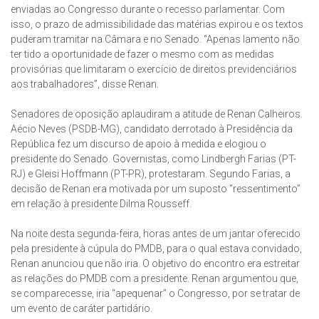
enviadas ao Congresso durante o recesso parlamentar. Com
isso, o prazo de admissibilidade das matérias expirou e os textos
puderam tramitar na Câmara e no Senado. “Apenas lamento não
ter tido a oportunidade de fazer o mesmo com as medidas
provisórias que limitaram o exercício de direitos previdenciários
aos trabalhadores”, disse Renan.
Senadores de oposição aplaudiram a atitude de Renan Calheiros.
Aécio Neves (PSDB-MG), candidato derrotado à Presidência da
República fez um discurso de apoio à medida e elogiou o
presidente do Senado. Governistas, como Lindbergh Farias (PT-
RJ) e Gleisi Hoffmann (PT-PR), protestaram. Segundo Farias, a
decisão de Renan era motivada por um suposto “ressentimento”
em relação à presidente Dilma Rousseff.
Na noite desta segunda-feira, horas antes de um jantar oferecido
pela presidente à cúpula do PMDB, para o qual estava convidado,
Renan anunciou que não iria. O objetivo do encontro era estreitar
as relações do PMDB com a presidente. Renan argumentou que,
se comparecesse, iria “apequenar” o Congresso, por se tratar de
um evento de caráter partidário.