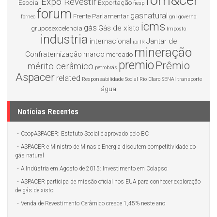
forn&cer
Expo Revestir
Esocial
Exportação
fiesp
forum
gasnatural
Frente Parlamentar
fornec
gnl
governo
icms
gás
Gás de xisto
gruposexcelencia
Imposto
industria
internacional
Jantar de
ipi
IR
mineração
Confraternização
marco
mercado
premio
Prêmio
mérito cerâmico
petrobrás
Aspacer
related
Responsabilidade Social
Rio Claro
SENAI
transporte
água
Notícias Recentes
CoopASPACER: Estatuto Social é aprovado pelo BC
ASPACER e Ministro de Minas e Energia discutem competitividade do
gás natural
A Indústria em Agosto de 2015: Investimento em Colapso
ASPACER participa de missão oficial nos EUA para conhecer exploração
de gás de xisto
Venda de Revestimento Cerâmico cresce 1,45% neste ano