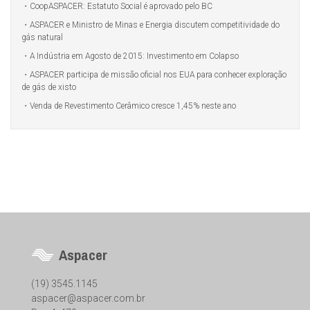
CoopASPACER: Estatuto Social é aprovado pelo BC
ASPACER e Ministro de Minas e Energia discutem competitividade do
gás natural
A Indústria em Agosto de 2015: Investimento em Colapso
ASPACER participa de missão oficial nos EUA para conhecer exploração
de gás de xisto
Venda de Revestimento Cerâmico cresce 1,45% neste ano
Aspacer
(19) 3545.1145
aspacer@aspacer.com.br