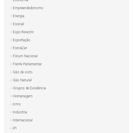
Economia
Empreendedorismo
Energia
Esocial
Expo Revestir
Exportação
Forn&Cer
Fórum Nacional
Frente Parlamentar
Gás de xisto
Gás Natural
Grupos de Excelência
Homenagem
Icms
Indústria
Internacional
IPI