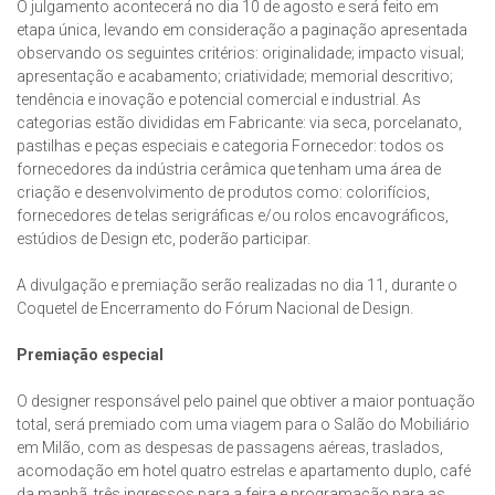
O julgamento acontecerá no dia 10 de agosto e será feito em
etapa única, levando em consideração a paginação apresentada
observando os seguintes critérios: originalidade; impacto visual;
apresentação e acabamento; criatividade; memorial descritivo;
tendência e inovação e potencial comercial e industrial. As
categorias estão divididas em Fabricante: via seca, porcelanato,
pastilhas e peças especiais e categoria Fornecedor: todos os
fornecedores da indústria cerâmica que tenham uma área de
criação e desenvolvimento de produtos como: colorifícios,
fornecedores de telas serigráficas e/ou rolos encavográficos,
estúdios de Design etc, poderão participar.
A divulgação e premiação serão realizadas no dia 11, durante o
Coquetel de Encerramento do Fórum Nacional de Design.
Premiação especial
O designer responsável pelo painel que obtiver a maior pontuação
total, será premiado com uma viagem para o Salão do Mobiliário
em Milão, com as despesas de passagens aéreas, traslados,
acomodação em hotel quatro estrelas e apartamento duplo, café
da manhã, três ingressos para a feira e programação para as