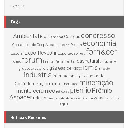
Vicinais
Tags
congresso
Ambiental
Brasil
Comgás
Cade
cat
economia
Contabilidade
CoopAspacer
Design
Cosan
forn&cer
Expo Revestir
Esocial
Exportação
fiesp
forum
gasnatural
Frente Parlamentar
fornec
gnl
governo
icms
gás
Gás de xisto
gruposexcelencia
Imposto
industria
internacional
Jantar de
ipi
IR
mineração
Confraternização
marco
mercado
premio
Prêmio
mérito cerâmico
petrobrás
Aspacer
related
Responsabilidade Social
Rio Claro
SENAI
transporte
água
Notícias Recentes