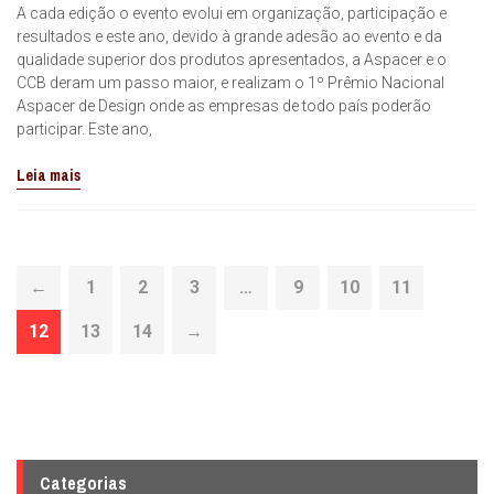
A cada edição o evento evolui em organização, participação e
resultados e este ano, devido à grande adesão ao evento e da
qualidade superior dos produtos apresentados, a Aspacer e o
CCB deram um passo maior, e realizam o 1º Prêmio Nacional
Aspacer de Design onde as empresas de todo país poderão
participar. Este ano,
Leia mais
←
1
2
3
…
9
10
11
12
13
14
→
Categorias