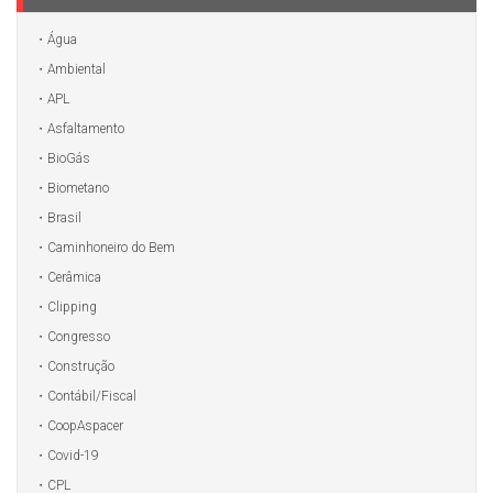
Água
Ambiental
APL
Asfaltamento
BioGás
Biometano
Brasil
Caminhoneiro do Bem
Cerâmica
Clipping
Congresso
Construção
Contábil/Fiscal
CoopAspacer
Covid-19
CPL