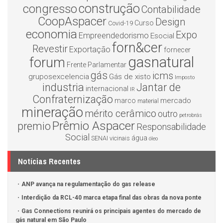
construção
congresso
Contabilidade
CoopAspacer
Design
Curso
Covid-19
economia
Expo
Empreendedorismo
Esocial
forn&cer
Revestir
Exportação
fornecer
gasnatural
forum
Frente Parlamentar
gás
icms
gruposexcelencia
Gás de xisto
Imposto
industria
Jantar de
internacional
IR
Confraternização
mercado
marco
material
mineração
mérito cerâmico
outro
petrobrás
Prêmio Aspacer
premio
Responsabilidade
Social
água
SENAI
vicinais
óleo
Notícias Recentes
ANP avança na regulamentação do gas release
Interdição da RCL-40 marca etapa final das obras da nova ponte
Gas Connections reunirá os principais agentes do mercado de
gás natural em São Paulo