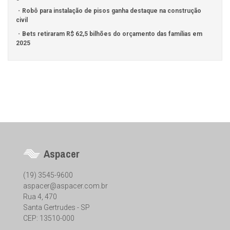
Robô para instalação de pisos ganha destaque na construção
civil
Bets retiraram R$ 62,5 bilhões do orçamento das famílias em
2025
Aspacer
(19) 3545-9600
aspacer@aspacer.com.br
Rua 4, 470
Santa Gertrudes - SP
CEP: 13510-000