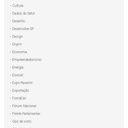
Cultura
Dados do Setor
Desenho
Desenvolve SP
Design
Dnpm
Economia
Empreendedorismo
Energia
Esocial
Expo Revestir
Exportação
Forn&Cer
Fórum Nacional
Frente Parlamentar
Gás de xisto