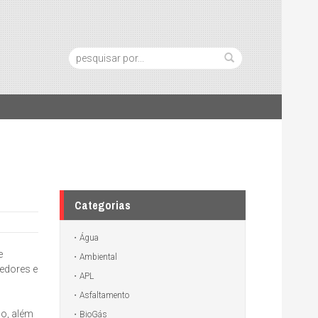
Pesquisa:
Categorias
Água
e
Ambiental
edores e
APL
Asfaltamento
co, além
BioGás