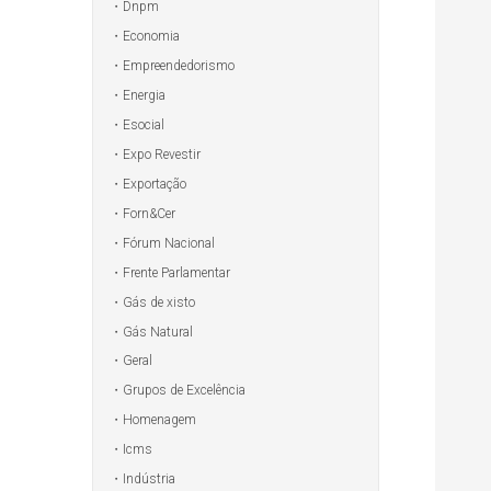
Dnpm
Economia
Empreendedorismo
Energia
Esocial
Expo Revestir
Exportação
Forn&Cer
Fórum Nacional
Frente Parlamentar
Gás de xisto
Gás Natural
Geral
Grupos de Excelência
Homenagem
Icms
Indústria