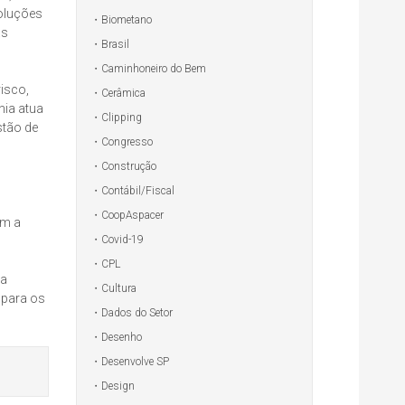
oluções
Biometano
as
Brasil
Caminhoneiro do Bem
isco,
Cerâmica
hia atua
Clipping
stão de
Congresso
Construção
Contábil/Fiscal
CoopAspacer
am a
Covid-19
CPL
da
Cultura
 para os
Dados do Setor
Desenho
Desenvolve SP
Design