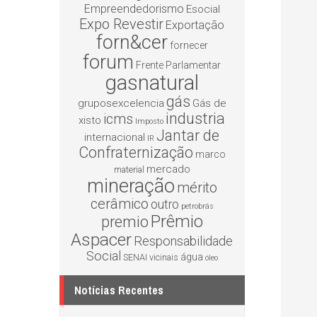
Empreendedorismo
Esocial
Expo Revestir
Exportação
forn&cer
fornecer
forum
Frente Parlamentar
gasnatural
gás
gruposexcelencia
Gás de
industria
icms
xisto
Imposto
Jantar de
internacional
IR
Confraternização
marco
mercado
material
mineração
mérito
cerâmico
outro
petrobrás
Prêmio
premio
Aspacer
Responsabilidade
Social
água
SENAI
vicinais
óleo
Notícias Recentes