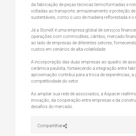
da fabricação de peças técnicas termoformadas e ro
voltadas ao transporte, armazenamento e proteção de 
sustentáveis, como o uso de madeira reflorestada e o 
Já a StoneX é uma empresa global de serviços financei
operações com commodities, câmbio, mercado financei
ao lado de empresas de diferentes setores, fornecend
custos em cenários de alta volatilidade.
A incorporação das duas empresas ao quadro de associ
cerâmica paulista, fortalecendo a integração entre fab
aproximação contribui para a troca de experiências, a
competitividade do setor.
Ao ampliar sua rede de associados, a Aspacer reafir
inovação, da cooperação entre empresas e da constru
desafios do mercado.
Compartilhar