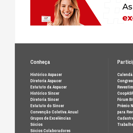
Conheça
Partic
Histórico Aspacer
Calendár
Diretoria Aspacer
Congress
Estatuto da Aspacer
Revesti
Histórico Sincer
CoopAS
Diretoria Sincer
Fórum Br
Estatuto do Sincer
Prêmio N
Convenção Coletiva Anual
para Re
Grupos de Excelências
Cadastre
Sócios
Trabalhe
Sócios Colaboradores