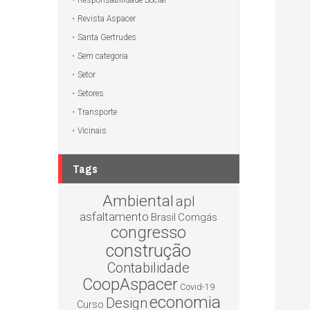
Responsabilidade Social
Revista Aspacer
Santa Gertrudes
Sem categoria
Setor
Setores
Transporte
Vicinais
Tags
Ambiental
apl
asfaltamento
Brasil
Comgás
congresso
construção
Contabilidade
CoopAspacer
Covid-19
economia
Design
Curso