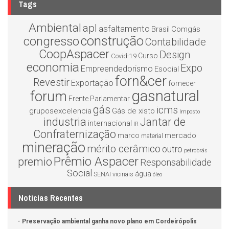
Tags
Ambiental
apl
asfaltamento
Brasil
Comgás
construção
congresso
Contabilidade
CoopAspacer
Design
Curso
Covid-19
economia
Expo
Empreendedorismo
Esocial
forn&cer
Revestir
Exportação
fornecer
gasnatural
forum
Frente Parlamentar
gás
icms
gruposexcelencia
Gás de xisto
Imposto
industria
Jantar de
internacional
IR
Confraternização
mercado
marco
material
mineração
mérito cerâmico
outro
petrobrás
Prêmio Aspacer
premio
Responsabilidade
Social
água
SENAI
vicinais
óleo
Notícias Recentes
Preservação ambiental ganha novo plano em Cordeirópolis