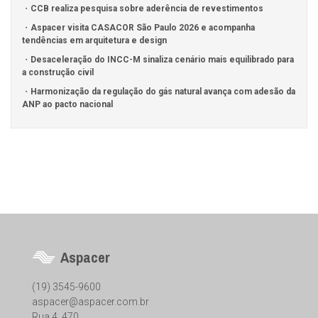
CCB realiza pesquisa sobre aderência de revestimentos
Aspacer visita CASACOR São Paulo 2026 e acompanha
tendências em arquitetura e design
Desaceleração do INCC-M sinaliza cenário mais equilibrado para
a construção civil
Harmonização da regulação do gás natural avança com adesão da
ANP ao pacto nacional
Aspacer
(19) 3545-9600
aspacer@aspacer.com.br
Rua 4, 470