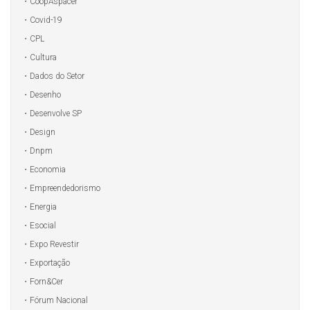
CoopAspacer
Covid-19
CPL
Cultura
Dados do Setor
Desenho
Desenvolve SP
Design
Dnpm
Economia
Empreendedorismo
Energia
Esocial
Expo Revestir
Exportação
Forn&Cer
Fórum Nacional