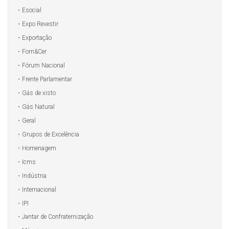
Esocial
Expo Revestir
Exportação
Forn&Cer
Fórum Nacional
Frente Parlamentar
Gás de xisto
Gás Natural
Geral
Grupos de Excelência
Homenagem
Icms
Indústria
Internacional
IPI
Jantar de Confraternização