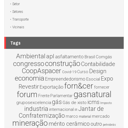
Setor
Setores
Transporte
Vicinais
Tags
Ambiental
apl
asfaltamento
Brasil
Comgás
construção
congresso
Contabilidade
CoopAspacer
Design
Curso
Covid-19
economia
Expo
Empreendedorismo
Esocial
forn&cer
Revestir
Exportação
fornecer
gasnatural
forum
Frente Parlamentar
gás
icms
gruposexcelencia
Gás de xisto
Imposto
industria
Jantar de
internacional
IR
Confraternização
mercado
marco
material
mineração
mérito cerâmico
outro
petrobrás