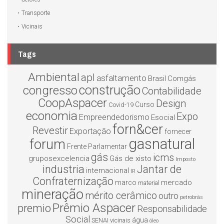
Transporte
Vicinais
Tags
Ambiental
apl
asfaltamento
Brasil
Comgás
construção
congresso
Contabilidade
CoopAspacer
Design
Curso
Covid-19
economia
Expo
Empreendedorismo
Esocial
forn&cer
Revestir
Exportação
fornecer
gasnatural
forum
Frente Parlamentar
gás
icms
gruposexcelencia
Gás de xisto
Imposto
industria
Jantar de
internacional
IR
Confraternização
mercado
marco
material
mineração
mérito cerâmico
outro
petrobrás
Prêmio Aspacer
premio
Responsabilidade
Social
água
SENAI
vicinais
óleo