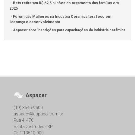
Bets retiraram R$ 62,5 bilhões do orçamento das famílias em
2025
Fórum das Mulheres na Indústria Cerâmica terá foco em
liderança e desenvolvimento
Aspacer abre inscrições para capacitações da indústria cerâmica
Aspacer
(19) 3545-9600
aspacer@aspacer.com.br
Rua 4, 470
Santa Gertrudes - SP
CEP: 13510-000