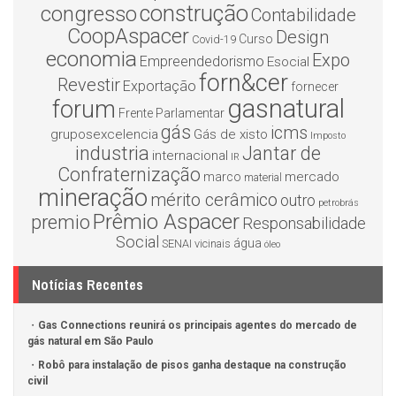
construção
congresso
Contabilidade
CoopAspacer
Design
Curso
Covid-19
economia
Expo
Empreendedorismo
Esocial
forn&cer
Revestir
Exportação
fornecer
gasnatural
forum
Frente Parlamentar
gás
icms
gruposexcelencia
Gás de xisto
Imposto
industria
Jantar de
internacional
IR
Confraternização
mercado
marco
material
mineração
mérito cerâmico
outro
petrobrás
Prêmio Aspacer
premio
Responsabilidade
Social
água
SENAI
vicinais
óleo
Notícias Recentes
Gas Connections reunirá os principais agentes do mercado de
gás natural em São Paulo
Robô para instalação de pisos ganha destaque na construção
civil