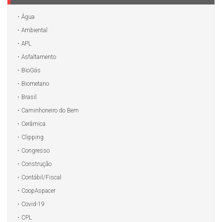
Água
Ambiental
APL
Asfaltamento
BioGás
Biometano
Brasil
Caminhoneiro do Bem
Cerâmica
Clipping
Congresso
Construção
Contábil/Fiscal
CoopAspacer
Covid-19
CPL