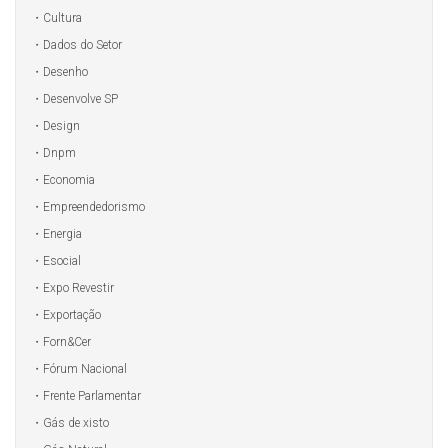
Cultura
Dados do Setor
Desenho
Desenvolve SP
Design
Dnpm
Economia
Empreendedorismo
Energia
Esocial
Expo Revestir
Exportação
Forn&Cer
Fórum Nacional
Frente Parlamentar
Gás de xisto