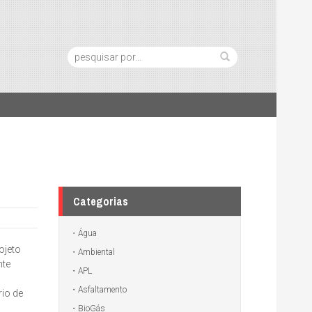
Pesquisa:
Categorias
Água
ojeto
Ambiental
nte
APL
Asfaltamento
io de
BioGás