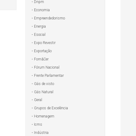
Dnpm
Economia
Empreendedorismo
Energia
Esocial
Expo Revestir
Exportação
Forn&Cer
Fórum Nacional
Frente Parlamentar
Gás de xisto
Gás Natural
Geral
Grupos de Excelência
Homenagem
Icms
Indústria