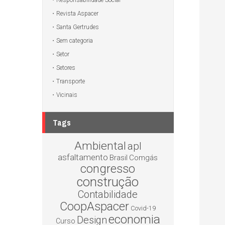
Responsabilidade Social
Revista Aspacer
Santa Gertrudes
Sem categoria
Setor
Setores
Transporte
Vicinais
Tags
Ambiental
apl
asfaltamento
Brasil
Comgás
congresso
construção
Contabilidade
CoopAspacer
Covid-19
economia
Design
Curso