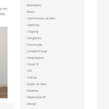
Biometano
as em
Brasil
 das
Caminhoneiro do Bem
Cerâmica
Clipping
Congresso
Construção
Contábil/Fiscal
CoopAspacer
Covid-19
CPL
Cultura
Dados do Setor
Desenho
Desenvolve SP
Design