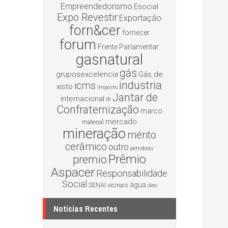
Empreendedorismo
Esocial
Expo Revestir
Exportação
forn&cer
fornecer
forum
Frente Parlamentar
gasnatural
gás
gruposexcelencia
Gás de
industria
icms
xisto
Imposto
Jantar de
internacional
IR
Confraternização
marco
mercado
material
mineração
mérito
cerâmico
outro
petrobrás
Prêmio
premio
Aspacer
Responsabilidade
Social
água
SENAI
vicinais
óleo
Notícias Recentes