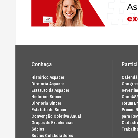
Conheça
Partic
Histórico Aspacer
Calendár
Diretoria Aspacer
Congress
Estatuto da Aspacer
Revesti
Histórico Sincer
CoopAS
Diretoria Sincer
Fórum Br
Estatuto do Sincer
Prêmio N
Convenção Coletiva Anual
para Re
Grupos de Excelências
Cadastre
Sócios
Trabalhe
Sócios Colaboradores