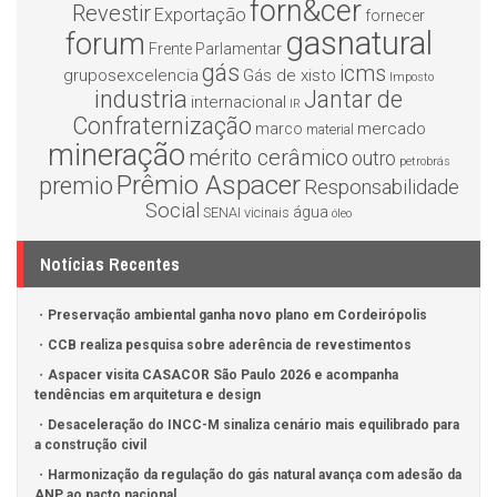
forn&cer
Revestir
Exportação
fornecer
gasnatural
forum
Frente Parlamentar
gás
icms
gruposexcelencia
Gás de xisto
Imposto
industria
Jantar de
internacional
IR
Confraternização
mercado
marco
material
mineração
mérito cerâmico
outro
petrobrás
Prêmio Aspacer
premio
Responsabilidade
Social
água
SENAI
vicinais
óleo
Notícias Recentes
Preservação ambiental ganha novo plano em Cordeirópolis
CCB realiza pesquisa sobre aderência de revestimentos
Aspacer visita CASACOR São Paulo 2026 e acompanha
tendências em arquitetura e design
Desaceleração do INCC-M sinaliza cenário mais equilibrado para
a construção civil
Harmonização da regulação do gás natural avança com adesão da
ANP ao pacto nacional