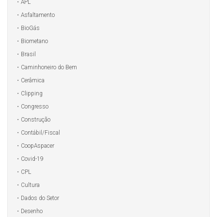
APL
Asfaltamento
BioGás
Biometano
Brasil
Caminhoneiro do Bem
Cerâmica
Clipping
Congresso
Construção
Contábil/Fiscal
CoopAspacer
Covid-19
CPL
Cultura
Dados do Setor
Desenho