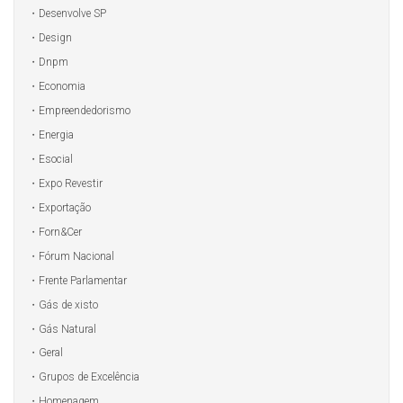
Desenvolve SP
Design
Dnpm
Economia
Empreendedorismo
Energia
Esocial
Expo Revestir
Exportação
Forn&Cer
Fórum Nacional
Frente Parlamentar
Gás de xisto
Gás Natural
Geral
Grupos de Excelência
Homenagem