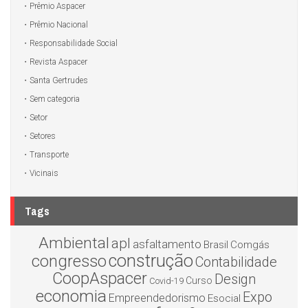
Prêmio Aspacer
Prêmio Nacional
Responsabilidade Social
Revista Aspacer
Santa Gertrudes
Sem categoria
Setor
Setores
Transporte
Vicinais
Tags
Ambiental
apl
asfaltamento
Brasil
Comgás
construção
congresso
Contabilidade
CoopAspacer
Design
Curso
Covid-19
economia
Expo
Empreendedorismo
Esocial