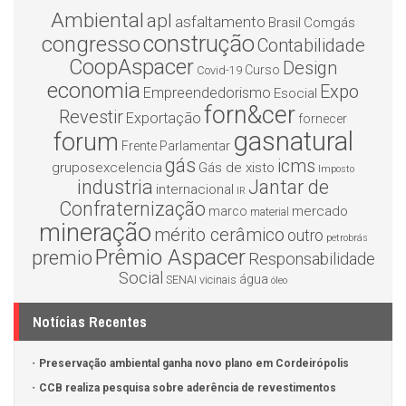
Ambiental
apl
asfaltamento
Brasil
Comgás
construção
congresso
Contabilidade
CoopAspacer
Design
Curso
Covid-19
economia
Expo
Empreendedorismo
Esocial
forn&cer
Revestir
Exportação
fornecer
gasnatural
forum
Frente Parlamentar
gás
icms
gruposexcelencia
Gás de xisto
Imposto
industria
Jantar de
internacional
IR
Confraternização
mercado
marco
material
mineração
mérito cerâmico
outro
petrobrás
Prêmio Aspacer
premio
Responsabilidade
Social
água
SENAI
vicinais
óleo
Notícias Recentes
Preservação ambiental ganha novo plano em Cordeirópolis
CCB realiza pesquisa sobre aderência de revestimentos