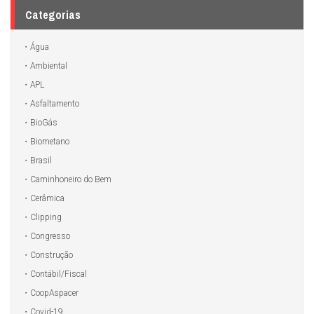
Categorias
Água
Ambiental
APL
Asfaltamento
BioGás
Biometano
Brasil
Caminhoneiro do Bem
Cerâmica
Clipping
Congresso
Construção
Contábil/Fiscal
CoopAspacer
Covid-19