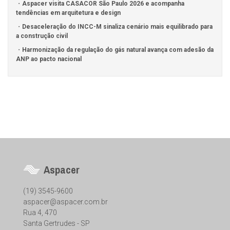
Aspacer visita CASACOR São Paulo 2026 e acompanha
tendências em arquitetura e design
Desaceleração do INCC-M sinaliza cenário mais equilibrado para
a construção civil
Harmonização da regulação do gás natural avança com adesão da
ANP ao pacto nacional
Aspacer
(19) 3545-9600
aspacer@aspacer.com.br
Rua 4, 470
Santa Gertrudes - SP