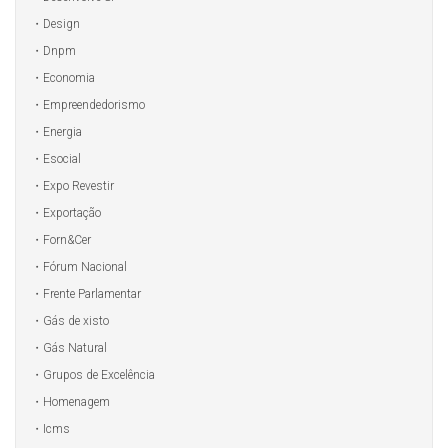
Design
Dnpm
Economia
Empreendedorismo
Energia
Esocial
Expo Revestir
Exportação
Forn&Cer
Fórum Nacional
Frente Parlamentar
Gás de xisto
Gás Natural
Grupos de Excelência
Homenagem
Icms