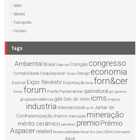
Setor
Setores
Transporte
Vicinais
Tags
congresso
Ambiental
Brasil
Comgás
Cade
cat
economia
Contabilidade
CoopAspacer
Design
Cosan
forn&cer
Expo Revestir
Esocial
Exportação
fiesp
forum
gasnatural
Frente Parlamentar
fornec
gnl
governo
icms
gás
Gás de xisto
gruposexcelencia
Imposto
industria
internacional
Jantar de
ipi
IR
mineração
Confraternização
marco
mercado
premio
Prêmio
mérito cerâmico
petrobrás
Aspacer
related
Responsabilidade Social
Rio Claro
SENAI
transporte
água