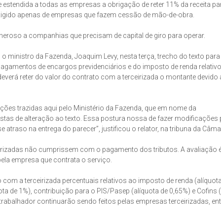
e estendida a todas as empresas a obrigação de reter 11% da receita pa
 exigido apenas de empresas que fazem cessão de mão-de-obra.
oneroso a companhias que precisam de capital de giro para operar.
m o ministro da Fazenda, Joaquim Levy, nesta terça, trecho do texto par
pagamentos de encargos previdenciários e do imposto de renda relativ
everá reter do valor do contrato com a terceirizada o montante devido a
ções trazidas aqui pelo Ministério da Fazenda, que em nome da
stas de alteração ao texto. Essa postura nossa de fazer modificações 
atraso na entrega do parecer”, justificou o relator, na tribuna da Câma
rizadas não cumprissem com o pagamento dos tributos. A avaliação é
pela empresa que contrata o serviço.
o com a terceirizada percentuais relativos ao imposto de renda (alíquot
ota de 1%), contribuição para o PIS/Pasep (alíquota de 0,65%) e Cofins 
rabalhador continuarão sendo feitos pelas empresas terceirizadas, ent