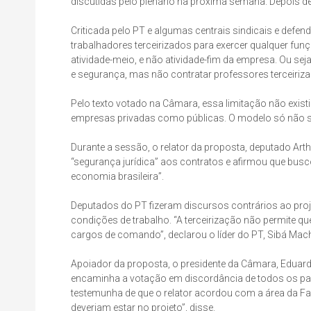
discutidas pelo plenário na próxima semana. Depois de
Criticada pelo PT e algumas centrais sindicais e defe
trabalhadores terceirizados para exercer qualquer fun
atividade-meio, e não atividade-fim da empresa. Ou seja
e segurança, mas não contratar professores terceiriz
Pelo texto votado na Câmara, essa limitação não existi
empresas privadas como públicas. O modelo só não se a
Durante a sessão, o relator da proposta, deputado Arth
“segurança jurídica” aos contratos e afirmou que bus
economia brasileira”.
Deputados do PT fizeram discursos contrários ao proje
condições de trabalho. “A terceirização não permite 
cargos de comando”, declarou o líder do PT, Sibá Mac
Apoiador da proposta, o presidente da Câmara, Eduard
encaminha a votação em discordância de todos os par
testemunha de que o relator acordou com a área da F
deveriam estar no projeto”, disse.