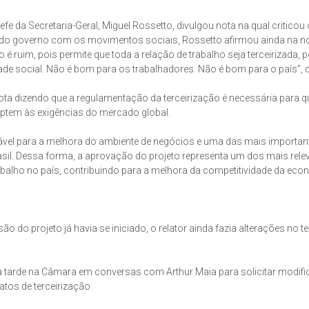
e da Secretaria-Geral, Miguel Rossetto, divulgou nota na qual criticou o
ão do governo com os movimentos sociais, Rossetto afirmou ainda na n
 é ruim, pois permite que toda a relação de trabalho seja terceirizada, p
ade social. Não é bom para os trabalhadores. Não é bom para o país”, 
ota dizendo que a regulamentação da terceirização é necessária para q
aptem às exigências do mercado global.
sável para a melhora do ambiente de negócios e uma das mais importan
asil. Dessa forma, a aprovação do projeto representa um dos mais rele
balho no país, contribuindo para a melhora da competitividade da eco
 do projeto já havia se iniciado, o relator ainda fazia alterações no te
u a tarde na Câmara em conversas com Arthur Maia para solicitar modif
tos de terceirização.