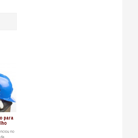
o para
alho
unciou no
 da