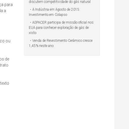
discutem competitividade do gás natural
ça para
A Indústria em Agosto de 2015:
da a
Investimento em Colapso
ASPACER participa de missão oficial nos
EUA para conhecer exploração de gás de
xisto
Venda de Revestimento Cerâmico cresce
ico ou
1,45% neste ano
os de
trato
texto
s