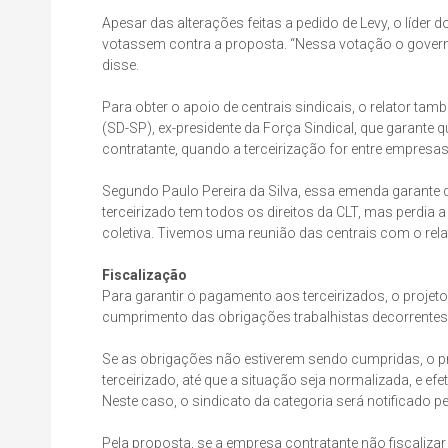
Apesar das alterações feitas a pedido de Levy, o líde
votassem contra a proposta. “Nessa votação o governo
disse.
Para obter o apoio de centrais sindicais, o relator ta
(SD-SP), ex-presidente da Força Sindical, que garante
contratante, quando a terceirização for entre empre
Segundo Paulo Pereira da Silva, essa emenda garante q
terceirizado tem todos os direitos da CLT, mas perdia
coletiva. Tivemos uma reunião das centrais com o rel
Fiscalização
Para garantir o pagamento aos terceirizados, o projeto 
cumprimento das obrigações trabalhistas decorrentes
Se as obrigações não estiverem sendo cumpridas, o pr
terceirizado, até que a situação seja normalizada, e e
Neste caso, o sindicato da categoria será notificado
Pela proposta, se a empresa contratante não fiscalizar 