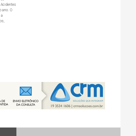
 Acidentes
o ano. O
 a
os,