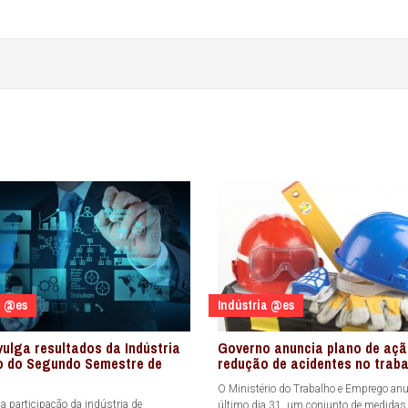
a @es
Indústria @es
vulga resultados da Indústria
Governo anuncia plano de açã
io do Segundo Semestre de
redução de acidentes no trab
O Ministério do Trabalho e Emprego an
a participação da indústria de
último dia 31, um conjunto de medidas