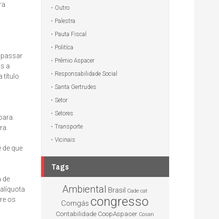
ra
Outro
Palestra
Pauta Fiscal
Politíca
a passar
Prêmio Aspacer
os a
Responsabilidade Social
 título
Santa Gertrudes
Setor
Setores
para
Transporte
ra.
Vicinais
 de que
Tags
a de
Ambiental
(alíquota
Brasil
Cade
cat
congresso
re os
Comgás
Contabilidade
CoopAspacer
Cosan