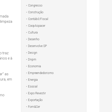
Congresso
Construção
hamada
Contábil/Fiscal
 limpeza
CoopAspacer
Cultura
Desenho
Desenvolve SP
Design
o traz
rios e à
Dnpm
Economia
Empreendedorismo
ar” as
tura, em
Energia
Esocial
Expo Revestir
rno
Exportação
Forn&Cer