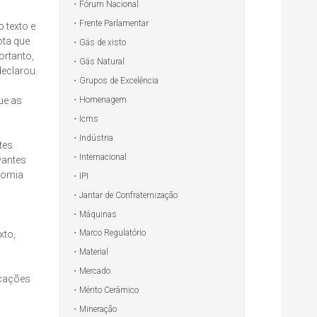
Fórum Nacional
Frente Parlamentar
 texto e
ota que
Gás de xisto
ortanto,
Gás Natural
declarou.
Grupos de Excelência
Homenagem
ue as
Icms
Indústria
tes
Internacional
vantes
nomia
IPI
Jantar de Confraternização
Máquinas
Marco Regulatório
xto,
Material
Mercado
icações
Mérito Cerâmico
Mineração