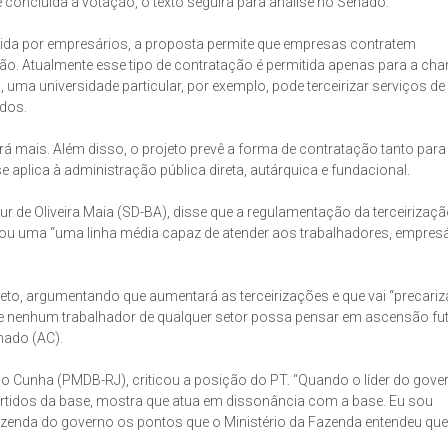
 concluída a votação, o texto seguirá para análise no Senado.
ndida por empresários, a proposta permite que empresas contratem
ção. Atualmente esse tipo de contratação é permitida apenas para a c
, uma universidade particular, por exemplo, pode terceirizar serviços de
ados.
rá mais. Além disso, o projeto prevê a forma de contratação tanto para
plica à administração pública direta, autárquica e fundacional.
ur de Oliveira Maia (SD-BA), disse que a regulamentação da terceirizaçã
cou uma “uma linha média capaz de atender aos trabalhadores, empresá
to, argumentando que aumentará as terceirizações e que vai “precariz
que nenhum trabalhador de qualquer setor possa pensar em ascensão fu
hado (AC).
o Cunha (PMDB-RJ), criticou a posição do PT. “Quando o líder do gove
tidos da base, mostra que atua em dissonância com a base. Eu sou
azenda do governo os pontos que o Ministério da Fazenda entendeu que