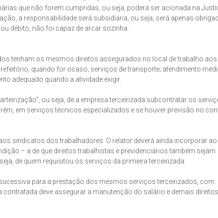
ciárias que não forem cumpridas, ou seja, poderá ser acionada na Justi
zação, a responsabilidade será subsidiária, ou seja, será apenas obriga
u débito, não foi capaz de arcar sozinha.
dos tenham os mesmos direitos assegurados no local de trabalho aos
refeitório, quando for ocaso; serviços de transporte; atendimento méd
nto adequado quando a atividade exigir.
teirização”, ou seja, de a empresa terceirizada subcontratar os serviç
ém, em serviços técnicos especializados e se houver previsão no con
os sindicatos dos trabalhadores. O relator deverá ainda incorporar ao 
ndição – a de que direitos trabalhistas e previdenciários também sejam
eja, de quem requisitou os serviços da primeira terceirizada.
o sucessiva para a prestação dos mesmos serviços terceirizados, com
 contratada deve assegurar a manutenção do salário e demais direito