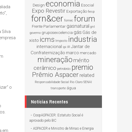
economia
Design
Esocial
aliada
Expo Revestir
Exportação
fiesp
to”,
forn&cer
forum
fornec
gasnatural
Frente Parlamentar
gnl
 Silva
gás
Gás de
gruposexcelencia
governo
industria
a empresa
icms
xisto
Imposto
internacional
Jantar de
ipi
IR
Confraternização
marco
mercado
Um
mineração
mérito
premio
cerâmico
petrobrás
Prêmio Aspacer
related
Responsabilidade Social
Rio Claro
SENAI
izar” o
água
transporte
Notícias Recentes
o
dos.
CoopASPACER: Estatuto Social é
aprovado pelo BC
ASPACER e Ministro de Minas e Energia
ia em