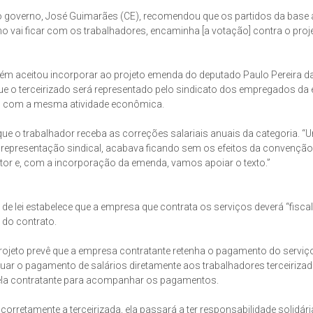
r do governo, José Guimarães (CE), recomendou que os partidos da base 
 vai ficar com os trabalhadores, encaminha [a votação] contra o proje
mbém aceitou incorporar ao projeto emenda do deputado Paulo Pereira da
 que o terceirizado será representado pelo sindicato dos empregados d
sas com a mesma atividade econômica.
ue o trabalhador receba as correções salariais anuais da categoria. “
 a representação sindical, acabava ficando sem os efeitos da convenção
ator e, com a incorporação da emenda, vamos apoiar o texto.”
de lei estabelece que a empresa que contrata os serviços deverá “fiscal
 do contrato.
ojeto prevê que a empresa contratante retenha o pagamento do serviç
fetuar o pagamento de salários diretamente aos trabalhadores terceiriza
 pela contratante para acompanhar os pagamentos.
corretamente a terceirizada, ela passará a ter responsabilidade solidár