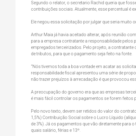
Segundo o relator, o secretario Rachid queria que foss
contribuições sociais. Atualmente, esse percentual é
Ele negou essa solicitação por julgar que seria muito 
Arthur Maia já havia aceitado alterar, após reunião co
para a empresa contratante a responsabilidade pelos 
empregados terceirizados. Pelo projeto, a contratante d
de tributos, para que o pagamento seja feito na fonte.
“Nós tivemos toda a boa vontade em acatar as solicita
responsabilidade fiscal apresentou uma série de propo
não trazer prejuízos à arrecadação é que provocou esse 
A preocupação do governo era que as empresas tercei
é mais fácil controlar os pagamentos se forem feitos 
Pelo novo texto, devem ser retidos do valor do contrat
1,5%) Contribuição Social sobre o Lucro Líquido (alíqu
de 3%). Já os pagamentos que vão diretamente para o t
quais salário, férias e 13º.