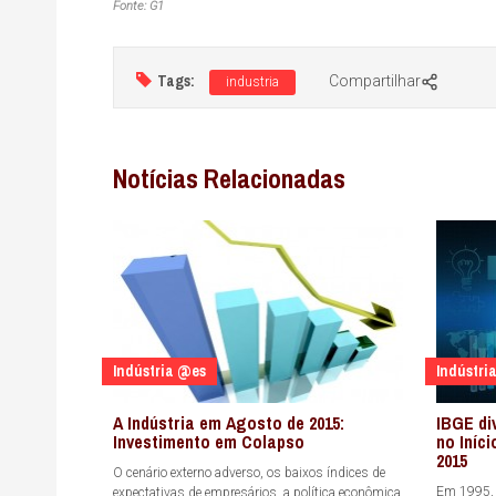
Fonte: G1
Tags:
Compartilhar
industria
Notícias Relacionadas
Indústria @es
Indústri
A Indústria em Agosto de 2015:
IBGE di
Investimento em Colapso
no Iníc
2015
O cenário externo adverso, os baixos índices de
Em 1995, 
expectativas de empresários, a política econômica