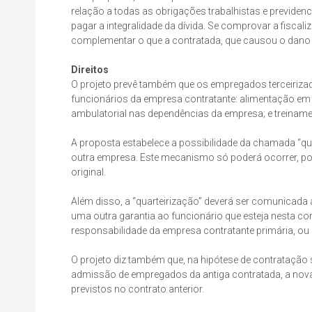
relação a todas as obrigações trabalhistas e previden
pagar a integralidade da dívida. Se comprovar a fiscali
complementar o que a contratada, que causou o dano o
Direitos
O projeto prevê também que os empregados terceiriza
funcionários da empresa contratante: alimentação em 
ambulatorial nas dependências da empresa; e treiname
A proposta estabelece a possibilidade da chamada “quar
outra empresa. Este mecanismo só poderá ocorrer, por
original.
Além disso, a “quarteirização” deverá ser comunicada a
uma outra garantia ao funcionário que esteja nesta co
responsabilidade da empresa contratante primária, ou s
O projeto diz também que, na hipótese de contrataçã
admissão de empregados da antiga contratada, a nova
previstos no contrato anterior.