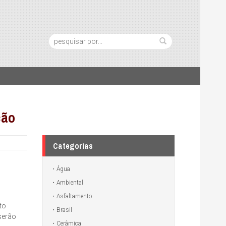
Pesquisa:
ção
Categorias
Água
Ambiental
Asfaltamento
to
Brasil
 serão
Cerâmica