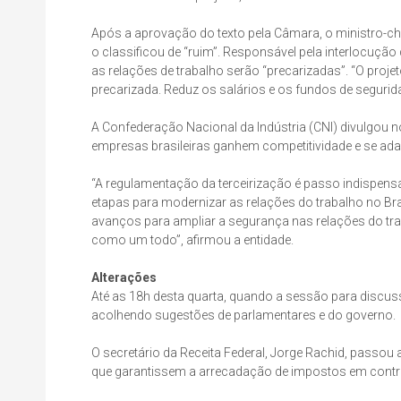
Após a aprovação do texto pela Câmara, o ministro-chef
o classificou de “ruim”. Responsável pela interlocuç
as relações de trabalho serão “precarizadas”. “O projeto
precarizada. Reduz os salários e os fundos de segurid
A Confederação Nacional da Indústria (CNI) divulgou n
empresas brasileiras ganhem competitividade e se ad
“A regulamentação da terceirização é passo indispen
etapas para modernizar as relações do trabalho no Br
avanços para ampliar a segurança nas relações do tra
como um todo”, afirmou a entidade.
Alterações
Até as 18h desta quarta, quando a sessão para discussão
acolhendo sugestões de parlamentares e do governo.
O secretário da Receita Federal, Jorge Rachid, passo
que garantissem a arrecadação de impostos em contra