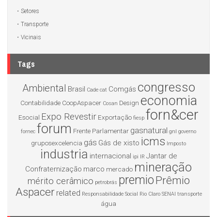
Setores
Transporte
Vicinais
Tags
congresso
Ambiental
Brasil
Comgás
Cade
cat
economia
Contabilidade
CoopAspacer
Design
Cosan
forn&cer
Expo Revestir
Esocial
Exportação
fiesp
forum
gasnatural
Frente Parlamentar
fornec
gnl
governo
icms
gás
Gás de xisto
gruposexcelencia
Imposto
industria
internacional
Jantar de
ipi
IR
mineração
Confraternização
marco
mercado
premio
Prêmio
mérito cerâmico
petrobrás
Aspacer
related
Responsabilidade Social
Rio Claro
SENAI
transporte
água