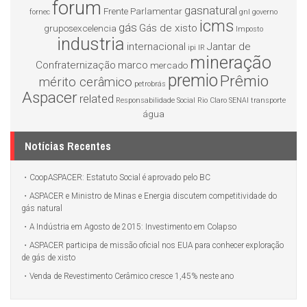
forum
gasnatural
Frente Parlamentar
fornec
gnl
governo
icms
gás
Gás de xisto
gruposexcelencia
Imposto
industria
internacional
Jantar de
ipi
IR
mineração
Confraternização
marco
mercado
premio
Prêmio
mérito cerâmico
petrobrás
Aspacer
related
Responsabilidade Social
Rio Claro
SENAI
transporte
água
Notícias Recentes
CoopASPACER: Estatuto Social é aprovado pelo BC
ASPACER e Ministro de Minas e Energia discutem competitividade do
gás natural
A Indústria em Agosto de 2015: Investimento em Colapso
ASPACER participa de missão oficial nos EUA para conhecer exploração
de gás de xisto
Venda de Revestimento Cerâmico cresce 1,45% neste ano