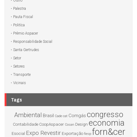
Outro
Palestra
Pauta Fiscal
Politíca
Prêmio Aspacer
Responsabilidade Social
Santa Gertrudes
Setor
Setores
Transporte
Vicinais
Tags
congresso
Ambiental
Brasil
Comgás
Cade
cat
economia
Contabilidade
CoopAspacer
Design
Cosan
forn&cer
Expo Revestir
Esocial
Exportação
fiesp