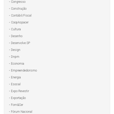
Congresso
Construção
Contábil/Fiscal
CoopAspacer
Cultura
Desenho
Desenvolve SP
Design
Dnpm
Economia
Empreendedorismo
Energia
Esocial
Expo Revestir
Exportação
Forn&Cer
Fórum Nacional