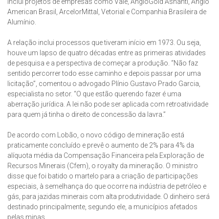
inclui projetos de empresas como Vale, AngloGold Ashanti, Anglo
American Brasil, ArcelorMittal, Vetorial e Companhia Brasileira de
Alumínio.
A relação inclui processos que tiveram início em 1973. Ou seja,
houve um lapso de quatro décadas entre as primeiras atividades
de pesquisa e a perspectiva de começar a produção. “Não faz
sentido percorrer todo esse caminho e depois passar por uma
licitação”, comentou o advogado Plínio Gustavo Prado Garcia,
especialista no setor. “O que estão querendo fazer é uma
aberração jurídica. A lei não pode ser aplicada com retroatividade
para quem já tinha o direito de concessão da lavra.”
De acordo com Lobão, o novo código de mineração está
praticamente concluído e prevê o aumento de 2% para 4% da
alíquota média da Compensação Financeira pela Exploração de
Recursos Minerais (Cfem), o royalty da mineração. O ministro
disse que foi batido o martelo para a criação de participações
especiais, à semelhança do que ocorre na indústria de petróleo e
gás, para jazidas minerais com alta produtividade. O dinheiro será
destinado principalmente, segundo ele, a municípios afetados
pelas minas.