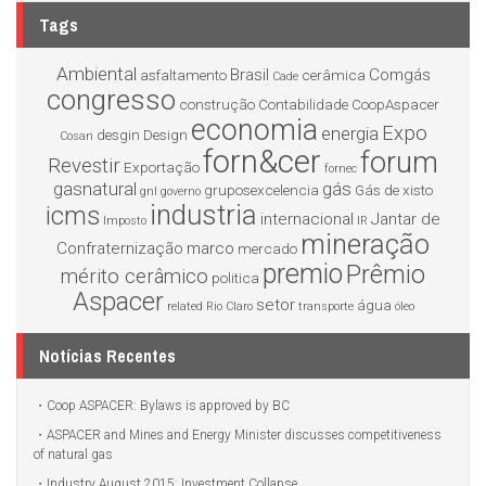
Tags
Ambiental
Brasil
Comgás
asfaltamento
cerâmica
Cade
congresso
construção
Contabilidade
CoopAspacer
economia
Expo
energia
desgin
Design
Cosan
forn&cer
forum
Revestir
Exportação
fornec
gasnatural
gás
gruposexcelencia
Gás de xisto
gnl
governo
industria
icms
internacional
Jantar de
Imposto
IR
mineração
Confraternização
marco
mercado
premio
Prêmio
mérito cerâmico
politica
Aspacer
setor
água
related
Rio Claro
transporte
óleo
Notícias Recentes
Coop ASPACER: Bylaws is approved by BC
ASPACER and Mines and Energy Minister discusses competitiveness
of natural gas
Industry August 2015: Investment Collapse