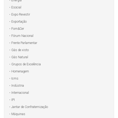
Energia
Esocial
Expo Revestir
Exportação
Forn&Cer
Fórum Nacional
Frente Parlamentar
Gás de xisto
Gás Natural
Grupos de Excelência
Homenagem
Icms
Indústria
Internacional
IPI
Jantar de Confraternização
Máquinas