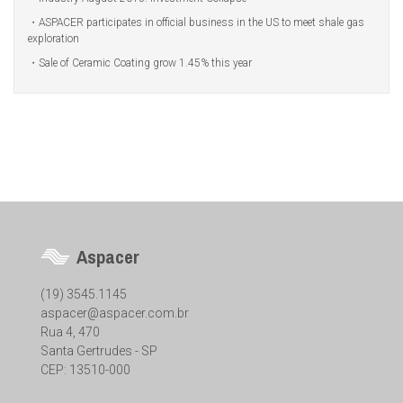
ASPACER participates in official business in the US to meet shale gas
exploration
Sale of Ceramic Coating grow 1.45% this year
Aspacer
(19) 3545.1145
aspacer@aspacer.com.br
Rua 4, 470
Santa Gertrudes - SP
CEP: 13510-000