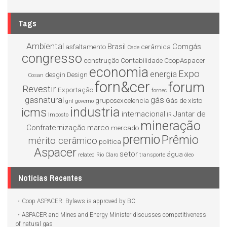
Tags
Ambiental
Brasil
Comgás
asfaltamento
cerâmica
Cade
congresso
construção
Contabilidade
CoopAspacer
economia
Expo
energia
desgin
Design
Cosan
forn&cer
forum
Revestir
Exportação
fornec
gasnatural
gás
gruposexcelencia
Gás de xisto
gnl
governo
industria
icms
internacional
Jantar de
Imposto
IR
mineração
Confraternização
marco
mercado
premio
Prêmio
mérito cerâmico
politica
Aspacer
setor
água
related
Rio Claro
transporte
óleo
Notícias Recentes
Coop ASPACER: Bylaws is approved by BC
ASPACER and Mines and Energy Minister discusses competitiveness
of natural gas