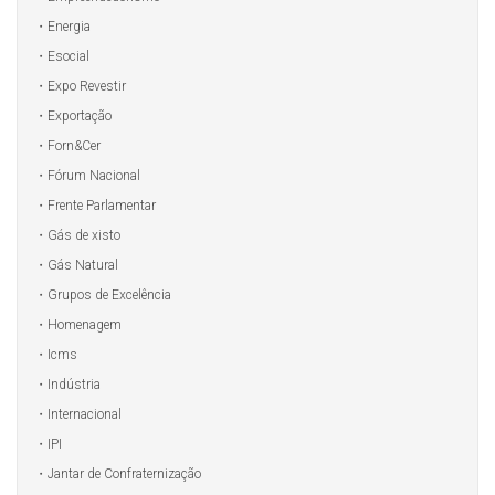
Energia
Esocial
Expo Revestir
Exportação
Forn&Cer
Fórum Nacional
Frente Parlamentar
Gás de xisto
Gás Natural
Grupos de Excelência
Homenagem
Icms
Indústria
Internacional
IPI
Jantar de Confraternização