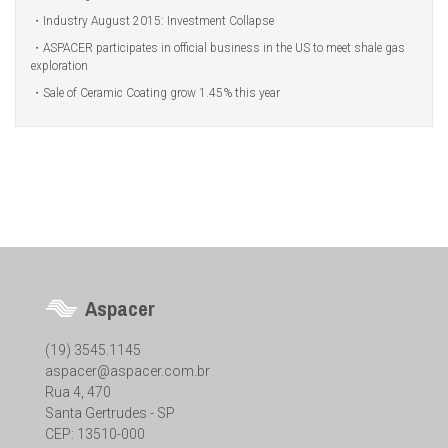
Industry August 2015: Investment Collapse
ASPACER participates in official business in the US to meet shale gas
exploration
Sale of Ceramic Coating grow 1.45% this year
Aspacer
(19) 3545.1145
aspacer@aspacer.com.br
Rua 4, 470
Santa Gertrudes - SP
CEP: 13510-000