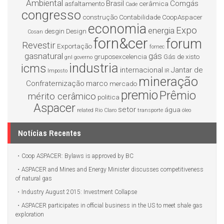
Ambiental
Brasil
Comgás
asfaltamento
cerâmica
Cade
congresso
construção
Contabilidade
CoopAspacer
economia
Expo
energia
desgin
Design
Cosan
forn&cer
forum
Revestir
Exportação
fornec
gasnatural
gás
gruposexcelencia
Gás de xisto
gnl
governo
industria
icms
internacional
Jantar de
Imposto
IR
mineração
Confraternização
marco
mercado
premio
Prêmio
mérito cerâmico
politica
Aspacer
setor
água
related
Rio Claro
transporte
óleo
Notícias Recentes
Coop ASPACER: Bylaws is approved by BC
ASPACER and Mines and Energy Minister discusses competitiveness
of natural gas
Industry August 2015: Investment Collapse
ASPACER participates in official business in the US to meet shale gas
exploration