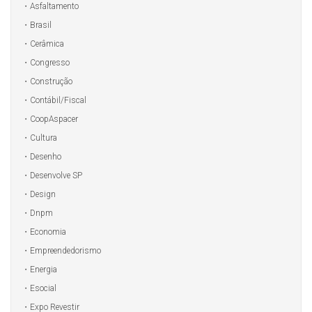
Asfaltamento
Brasil
Cerâmica
Congresso
Construção
Contábil/Fiscal
CoopAspacer
Cultura
Desenho
Desenvolve SP
Design
Dnpm
Economia
Empreendedorismo
Energia
Esocial
Expo Revestir