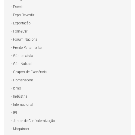
Esocial
Expo Revestir
Exportação
Forn&Cer
Fórum Nacional
Frente Parlamentar
Gás de xisto
Gás Natural
Grupos de Excelência
Homenagem
Icms
Indústria
Internacional
IPI
Jantar de Confraternização
Máquinas