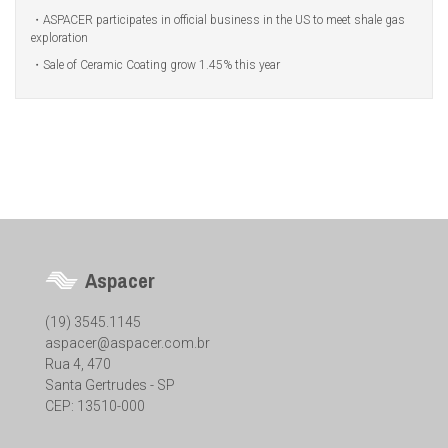
ASPACER participates in official business in the US to meet shale gas
exploration
Sale of Ceramic Coating grow 1.45% this year
Aspacer
(19) 3545.1145
aspacer@aspacer.com.br
Rua 4, 470
Santa Gertrudes - SP
CEP: 13510-000