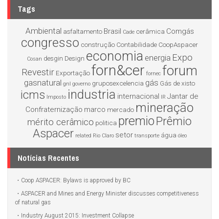
Tags
Ambiental
Brasil
Comgás
asfaltamento
cerâmica
Cade
congresso
construção
Contabilidade
CoopAspacer
economia
Expo
energia
desgin
Design
Cosan
forn&cer
forum
Revestir
Exportação
fornec
gasnatural
gás
gruposexcelencia
Gás de xisto
gnl
governo
industria
icms
internacional
Jantar de
Imposto
IR
mineração
Confraternização
marco
mercado
premio
Prêmio
mérito cerâmico
politica
Aspacer
setor
água
related
Rio Claro
transporte
óleo
Notícias Recentes
Coop ASPACER: Bylaws is approved by BC
ASPACER and Mines and Energy Minister discusses competitiveness
of natural gas
Industry August 2015: Investment Collapse