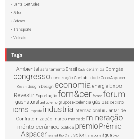
Santa Gertrudes
Setor
Setores
Transporte
Vicinais
Tags
Ambiental
Brasil
Comgás
asfaltamento
cerâmica
Cade
congresso
construção
Contabilidade
CoopAspacer
economia
Expo
energia
desgin
Design
Cosan
forn&cer
forum
Revestir
Exportação
fornec
gasnatural
gás
gruposexcelencia
Gás de xisto
gnl
governo
industria
icms
internacional
Jantar de
Imposto
IR
mineração
Confraternização
marco
mercado
premio
Prêmio
mérito cerâmico
politica
Aspacer
setor
água
related
Rio Claro
transporte
óleo