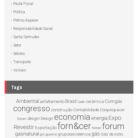
Pauta Fiscal
Politíca
Prêmio Aspacer
Responsabilidade Social
Santa Gertrudes
Setor
Setores
Transporte
Vicinais
Tags
Ambiental
Brasil
Comgás
asfaltamento
cerâmica
Cade
congresso
construção
Contabilidade
CoopAspacer
economia
Expo
energia
desgin
Design
Cosan
forn&cer
forum
Revestir
Exportação
fornec
gasnatural
gás
gruposexcelencia
Gás de xisto
gnl
governo