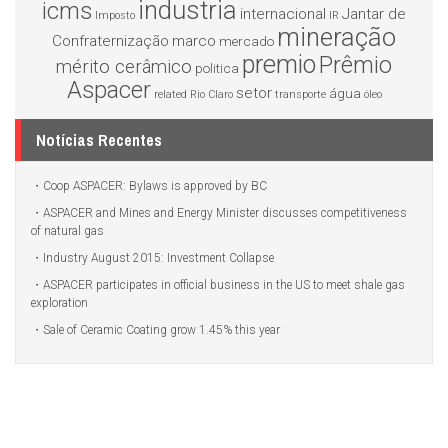
industria
icms
internacional
Jantar de
Imposto
IR
mineração
Confraternização
marco
mercado
premio
Prêmio
mérito cerâmico
politica
Aspacer
setor
água
related
Rio Claro
transporte
óleo
Notícias Recentes
Coop ASPACER: Bylaws is approved by BC
ASPACER and Mines and Energy Minister discusses competitiveness
of natural gas
Industry August 2015: Investment Collapse
ASPACER participates in official business in the US to meet shale gas
exploration
Sale of Ceramic Coating grow 1.45% this year