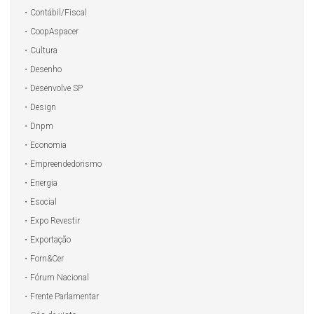
Contábil/Fiscal
CoopAspacer
Cultura
Desenho
Desenvolve SP
Design
Dnpm
Economia
Empreendedorismo
Energia
Esocial
Expo Revestir
Exportação
Forn&Cer
Fórum Nacional
Frente Parlamentar