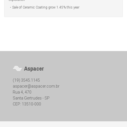
Sale of Ceramic Coating grow 1.45% this year
Aspacer
(19) 3545.1145
aspacer@aspacer.com.br
Rua 4, 470
Santa Gertrudes - SP
CEP: 13510-000