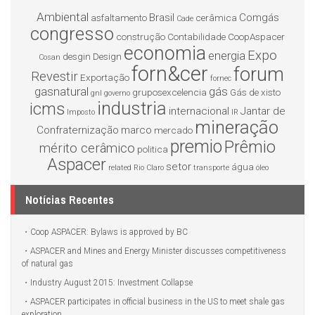
Ambiental
Brasil
Comgás
asfaltamento
cerâmica
Cade
congresso
construção
Contabilidade
CoopAspacer
economia
Expo
energia
desgin
Design
Cosan
forn&cer
forum
Revestir
Exportação
fornec
gasnatural
gás
gruposexcelencia
Gás de xisto
gnl
governo
industria
icms
internacional
Jantar de
Imposto
IR
mineração
Confraternização
marco
mercado
premio
Prêmio
mérito cerâmico
politica
Aspacer
setor
água
related
Rio Claro
transporte
óleo
Notícias Recentes
Coop ASPACER: Bylaws is approved by BC
ASPACER and Mines and Energy Minister discusses competitiveness
of natural gas
Industry August 2015: Investment Collapse
ASPACER participates in official business in the US to meet shale gas
exploration