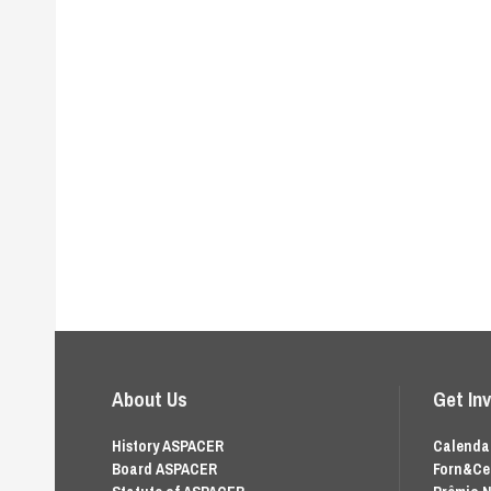
About Us
Get In
History ASPACER
Calendar
Board ASPACER
Forn&Ce