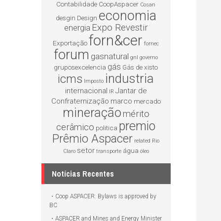
Contabilidade
CoopAspacer
Cosan
economia
desgin
Design
Expo Revestir
energia
forn&cer
Exportação
fornec
forum
gasnatural
gnl
governo
gás
gruposexcelencia
Gás de xisto
industria
icms
Imposto
internacional
Jantar de
IR
Confraternização
marco
mercado
mineração
mérito
premio
cerâmico
politica
Prêmio Aspacer
related
Rio
setor
água
Claro
transporte
óleo
Notícias Recentes
Coop ASPACER: Bylaws is approved by
BC
ASPACER and Mines and Energy Minister