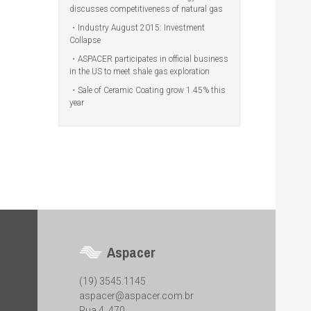
discusses competitiveness of natural gas
Industry August 2015: Investment
Collapse
ASPACER participates in official business
in the US to meet shale gas exploration
Sale of Ceramic Coating grow 1.45% this
year
Aspacer
(19) 3545.1145
aspacer@aspacer.com.br
Rua 4, 470