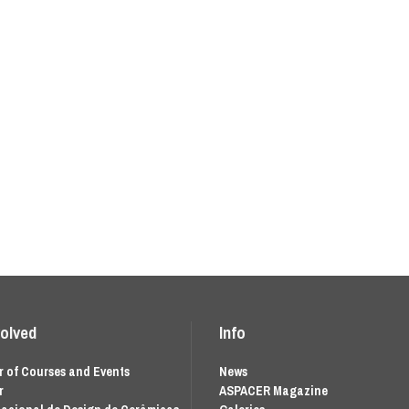
volved
Info
 of Courses and Events
News
r
ASPACER Magazine