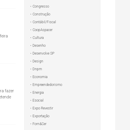
Congresso
Construção
Contábil/Fiscal
CoopAspacer
feira
Cultura
Desenho
Desenvolve SP
Design
Dnpm
Economia
Empreendedorismo
ra fazer
Energia
etende
Esocial
Expo Revestir
Exportação
Forn&Cer