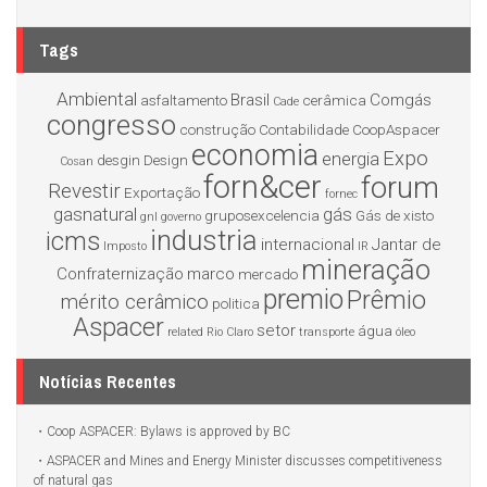
Tags
Ambiental
Brasil
Comgás
asfaltamento
cerâmica
Cade
congresso
construção
Contabilidade
CoopAspacer
economia
Expo
energia
desgin
Design
Cosan
forn&cer
forum
Revestir
Exportação
fornec
gasnatural
gás
gruposexcelencia
Gás de xisto
gnl
governo
industria
icms
internacional
Jantar de
Imposto
IR
mineração
Confraternização
marco
mercado
premio
Prêmio
mérito cerâmico
politica
Aspacer
setor
água
related
Rio Claro
transporte
óleo
Notícias Recentes
Coop ASPACER: Bylaws is approved by BC
ASPACER and Mines and Energy Minister discusses competitiveness
of natural gas