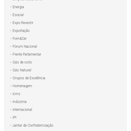
Energia
Esocial
Expo Revestir
Exportação
Forn&Cer
Fórum Nacional
Frente Parlamentar
Gás de xisto
Gás Natural
Grupos de Excelência
Homenagem
Icms
Indústria
Internacional
IPI
Jantar de Confraternização