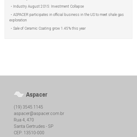
Industry August 2015: Investment Collapse
ASPACER participates in official business in the US to meet shale gas
exploration
Sale of Ceramic Coating grow 1.45% this year
Aspacer
(19) 3545.1145
aspacer@aspacer.com.br
Rua 4, 470
Santa Gertrudes - SP
CEP: 13510-000