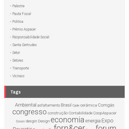
Palestra
Pauta Fiscal
Politíca
Prêmio Aspacer
Responsabilidade Social
Santa Gertrudes
Setor
Setores
Transporte
Vicinais
Tags
Ambiental
Brasil
Comgás
asfaltamento
cerâmica
Cade
congresso
construção
Contabilidade
CoopAspacer
economia
Expo
energia
desgin
Design
Cosan
forn&cer
forum