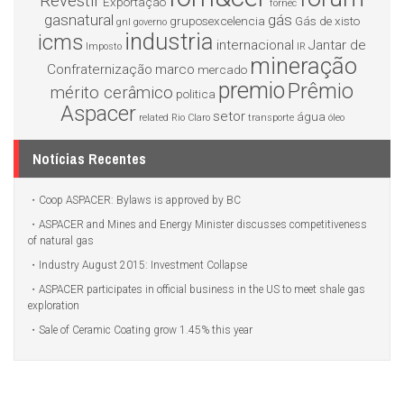
Revestir
Exportação
fornec
gasnatural
gás
gruposexcelencia
Gás de xisto
gnl
governo
industria
icms
internacional
Jantar de
Imposto
IR
mineração
Confraternização
marco
mercado
premio
Prêmio
mérito cerâmico
politica
Aspacer
setor
água
related
Rio Claro
transporte
óleo
Notícias Recentes
Coop ASPACER: Bylaws is approved by BC
ASPACER and Mines and Energy Minister discusses competitiveness
of natural gas
Industry August 2015: Investment Collapse
ASPACER participates in official business in the US to meet shale gas
exploration
Sale of Ceramic Coating grow 1.45% this year