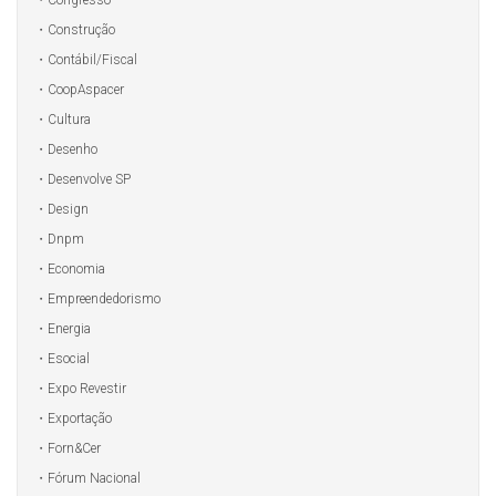
Construção
Contábil/Fiscal
CoopAspacer
Cultura
Desenho
Desenvolve SP
Design
Dnpm
Economia
Empreendedorismo
Energia
Esocial
Expo Revestir
Exportação
Forn&Cer
Fórum Nacional