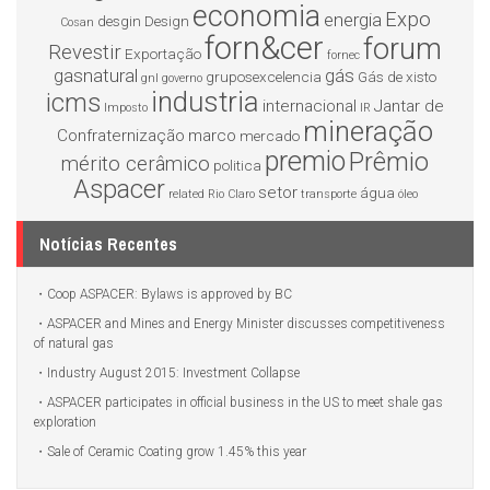
economia
Expo
energia
desgin
Design
Cosan
forn&cer
forum
Revestir
Exportação
fornec
gasnatural
gás
gruposexcelencia
Gás de xisto
gnl
governo
industria
icms
internacional
Jantar de
Imposto
IR
mineração
Confraternização
marco
mercado
premio
Prêmio
mérito cerâmico
politica
Aspacer
setor
água
related
Rio Claro
transporte
óleo
Notícias Recentes
Coop ASPACER: Bylaws is approved by BC
ASPACER and Mines and Energy Minister discusses competitiveness
of natural gas
Industry August 2015: Investment Collapse
ASPACER participates in official business in the US to meet shale gas
exploration
Sale of Ceramic Coating grow 1.45% this year