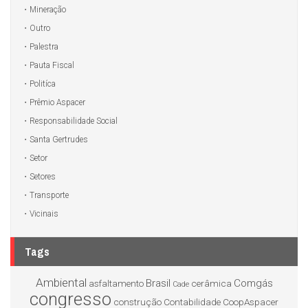
Mineração
Outro
Palestra
Pauta Fiscal
Politíca
Prêmio Aspacer
Responsabilidade Social
Santa Gertrudes
Setor
Setores
Transporte
Vicinais
Tags
Ambiental
Brasil
Comgás
asfaltamento
cerâmica
Cade
congresso
construção
Contabilidade
CoopAspacer