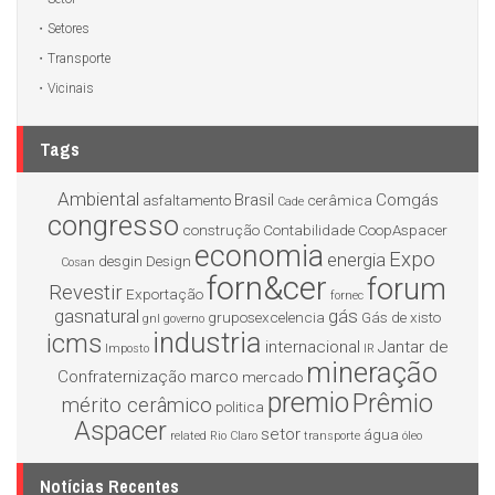
Setores
Transporte
Vicinais
Tags
Ambiental
Brasil
Comgás
asfaltamento
cerâmica
Cade
congresso
construção
Contabilidade
CoopAspacer
economia
Expo
energia
desgin
Design
Cosan
forn&cer
forum
Revestir
Exportação
fornec
gasnatural
gás
gruposexcelencia
Gás de xisto
gnl
governo
industria
icms
internacional
Jantar de
Imposto
IR
mineração
Confraternização
marco
mercado
premio
Prêmio
mérito cerâmico
politica
Aspacer
setor
água
related
Rio Claro
transporte
óleo
Notícias Recentes