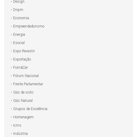
Design
Dnpm
Economia
Empreendedorismo
Energia
Esocial
Expo Revestir
Exportação
Forn&Cer
Fórum Nacional
Frente Parlamentar
Gás de xisto
Gás Natural
Grupos de Excelência
Homenagem
Icms
Indústria