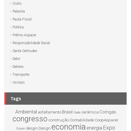
Outro
Palestra
Pauta Fiscal
Politíca
Prêmio Aspacer
Responsabilidade Social
Santa Gertrudes
Setor
Setores
Transporte
Vicinais
Tags
Ambiental
Brasil
Comgás
asfaltamento
cerâmica
Cade
congresso
construção
Contabilidade
CoopAspacer
economia
Expo
energia
desgin
Design
Cosan