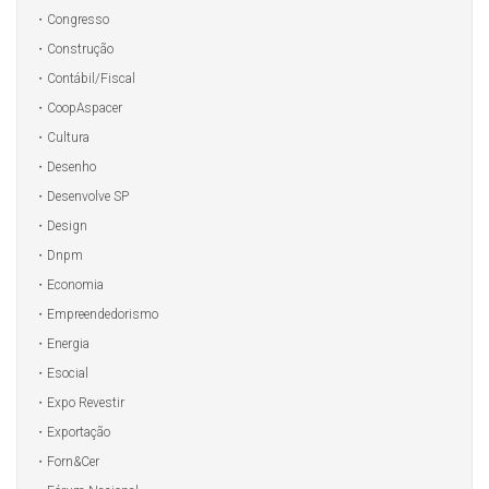
Congresso
Construção
Contábil/Fiscal
CoopAspacer
Cultura
Desenho
Desenvolve SP
Design
Dnpm
Economia
Empreendedorismo
Energia
Esocial
Expo Revestir
Exportação
Forn&Cer