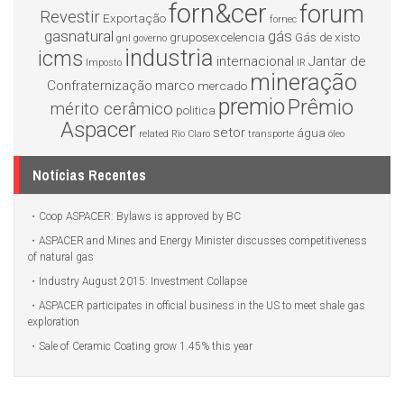
forn&cer
forum
Revestir
Exportação
fornec
gasnatural
gás
gruposexcelencia
Gás de xisto
gnl
governo
industria
icms
internacional
Jantar de
Imposto
IR
mineração
Confraternização
marco
mercado
premio
Prêmio
mérito cerâmico
politica
Aspacer
setor
água
related
Rio Claro
transporte
óleo
Notícias Recentes
Coop ASPACER: Bylaws is approved by BC
ASPACER and Mines and Energy Minister discusses competitiveness
of natural gas
Industry August 2015: Investment Collapse
ASPACER participates in official business in the US to meet shale gas
exploration
Sale of Ceramic Coating grow 1.45% this year