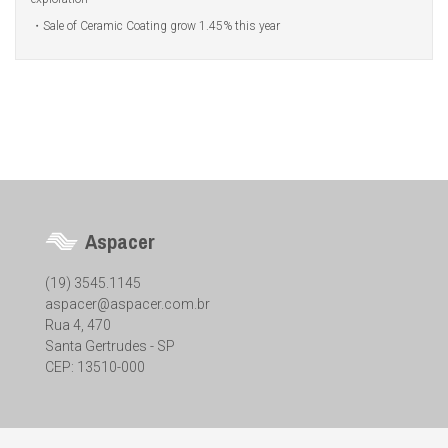
Sale of Ceramic Coating grow 1.45% this year
Aspacer
(19) 3545.1145
aspacer@aspacer.com.br
Rua 4, 470
Santa Gertrudes - SP
CEP: 13510-000