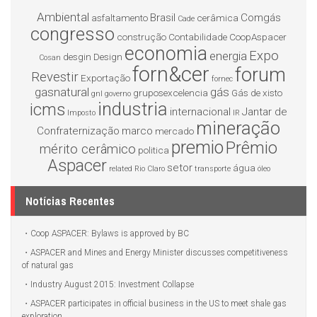
Ambiental
Brasil
Comgás
asfaltamento
cerâmica
Cade
congresso
construção
Contabilidade
CoopAspacer
economia
Expo
energia
desgin
Design
Cosan
forn&cer
forum
Revestir
Exportação
fornec
gasnatural
gás
gruposexcelencia
Gás de xisto
gnl
governo
industria
icms
internacional
Jantar de
Imposto
IR
mineração
Confraternização
marco
mercado
premio
Prêmio
mérito cerâmico
politica
Aspacer
setor
água
related
Rio Claro
transporte
óleo
Notícias Recentes
Coop ASPACER: Bylaws is approved by BC
ASPACER and Mines and Energy Minister discusses competitiveness
of natural gas
Industry August 2015: Investment Collapse
ASPACER participates in official business in the US to meet shale gas
exploration