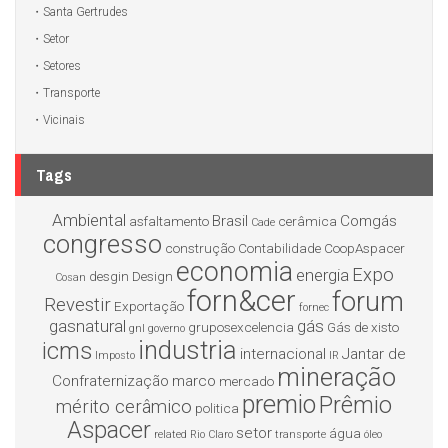
Santa Gertrudes
Setor
Setores
Transporte
Vicinais
Tags
Ambiental
Brasil
Comgás
asfaltamento
cerâmica
Cade
congresso
construção
Contabilidade
CoopAspacer
economia
Expo
energia
desgin
Design
Cosan
forn&cer
forum
Revestir
Exportação
fornec
gasnatural
gás
gruposexcelencia
Gás de xisto
gnl
governo
industria
icms
internacional
Jantar de
Imposto
IR
mineração
Confraternização
marco
mercado
premio
Prêmio
mérito cerâmico
politica
Aspacer
setor
água
related
Rio Claro
transporte
óleo