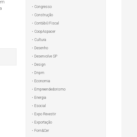
tem
Congresso
a
Construção
Contábil/Fiscal
CoopAspacer
Cultura
Desenho
Desenvolve SP
Design
Dnpm
Economia
Empreendedorismo
Energia
Esocial
Expo Revestir
Exportação
Forn&Cer