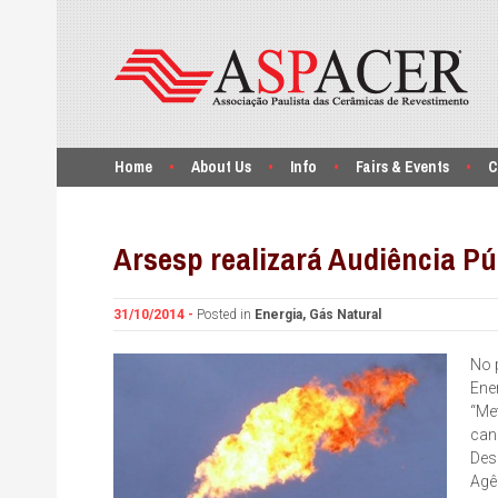
Home
About Us
Info
Fairs & Events
C
Arsesp realizará Audiência Pú
31/10/2014 -
Posted in
Energia
,
Gás Natural
No 
Ene
“Me
can
Des
Agê