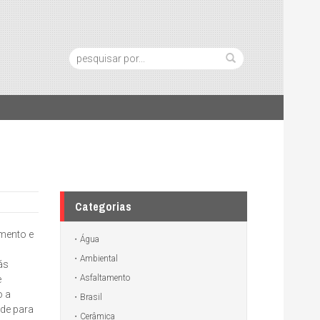
Pesquisa:
Categorias
mento e
Água
Ambiental
ás
Asfaltamento
e
o a
Brasil
ade para
Cerâmica