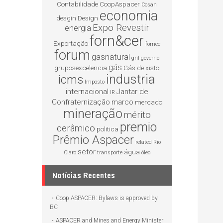
Contabilidade
CoopAspacer
Cosan
economia
desgin
Design
Expo Revestir
energia
forn&cer
Exportação
fornec
forum
gasnatural
gnl
governo
gás
gruposexcelencia
Gás de xisto
industria
icms
Imposto
internacional
Jantar de
IR
Confraternização
marco
mercado
mineração
mérito
premio
cerâmico
politica
Prêmio Aspacer
related
Rio
setor
água
Claro
transporte
óleo
Notícias Recentes
Coop ASPACER: Bylaws is approved by
BC
ASPACER and Mines and Energy Minister