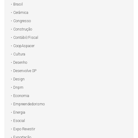
Brasil
Cerâmica
Congresso
Construção
Contábil/Fiscal
CoopAspacer
Cultura
Desenho
Desenvolve SP
Design
Dnpm
Economia
Empreendedorismo
Energia
Esocial
Expo Revestir
Exportação