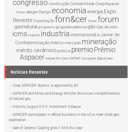
congresso
construção
Contabilidade
CoopAspacer
economia
Expo
energia
desgin
Design
Cosan
forn&cer
forum
Revestir
Exportação
fornec
gasnatural
gás
gruposexcelencia
Gás de xisto
gnl
governo
industria
icms
internacional
Jantar de
Imposto
IR
mineração
Confraternização
marco
mercado
premio
Prêmio
mérito cerâmico
politica
Aspacer
setor
água
related
Rio Claro
transporte
óleo
Notícias Recentes
Coop ASPACER: Bylaws is approved by BC
ASPACER and Mines and Energy Minister discusses competitiveness
of natural gas
Industry August 2015: Investment Collapse
ASPACER participates in official business in the US to meet shale gas
exploration
Sale of Ceramic Coating grow 1.45% this year