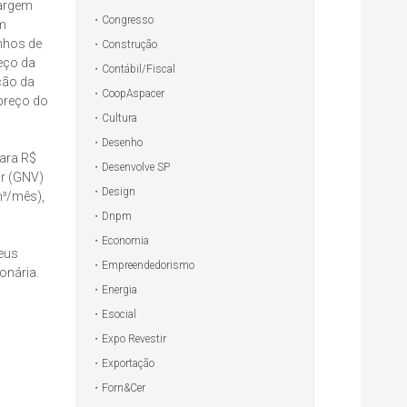
margem
Congresso
om
nhos de
Construção
eço da
Contábil/Fiscal
ção da
CoopAspacer
 preço do
Cultura
Desenho
ara R$
Desenvolve SP
ar (GNV)
Design
m³/mês),
Dnpm
Economia
seus
Empreendedorismo
onária.
Energia
Esocial
Expo Revestir
Exportação
Forn&Cer