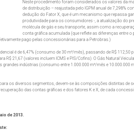
Neste procedimento foram considerados os valores da 
de distribuição – reajustada pelo IGPM anual de 7,298% c
dedução do Fator X, que é um mecanismo que repassa ga
produtividade para os consumidores -, a atualização do pr
molécula de gás e seu transporte, assim como a recupera
conta gráfica acumulada (que reflete as diferenças entre o
efetivamente pago pelas concessionárias para a Petrobras.)
sidencial é de 6,47% (consumo de 30 m³/mês), passando de R$ 112,50 p
a R$ 21,67 (valores incluem ICMS e PIS/Cofins). O Gás Natural Veicul
s grandes indústrias (consumo entre 1.000.000 m³/mês e 10.000.000 
, para os diversos segmentos, devem-se às composições distintas de 
 recuperação das contas gráficas e dos fatores K e X, de cada concessi
maio de 2013.
ste: