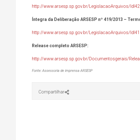
http://www.arsesp.sp.gov.br/LegislacaoArquivos/ldl4
Íntegra da Deliberação ARSESP nº 419/2013 – Termo
http://www.arsesp.sp.gov.br/LegislacaoArquivos/ldl4
Release completo ARSESP:
http://www.arsesp.sp.gov.br/Documentosgerais/Re
Fonte: Assessoria de imprensa ARSESP
Compartilhar