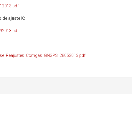
212013.pdf
 de ajuste K:
192013.pdf
lease_Reajustes_Comgas_GNSPS_28052013.pdf