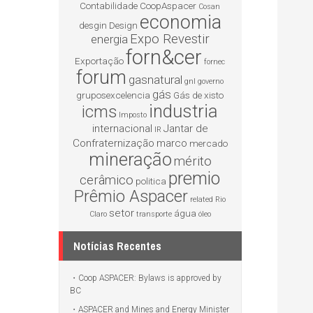
Contabilidade
CoopAspacer
Cosan
economia
desgin
Design
Expo Revestir
energia
forn&cer
Exportação
fornec
forum
gasnatural
gnl
governo
gás
gruposexcelencia
Gás de xisto
industria
icms
Imposto
internacional
Jantar de
IR
Confraternização
marco
mercado
mineração
mérito
premio
cerâmico
politica
Prêmio Aspacer
related
Rio
setor
água
Claro
transporte
óleo
Notícias Recentes
Coop ASPACER: Bylaws is approved by
BC
ASPACER and Mines and Energy Minister