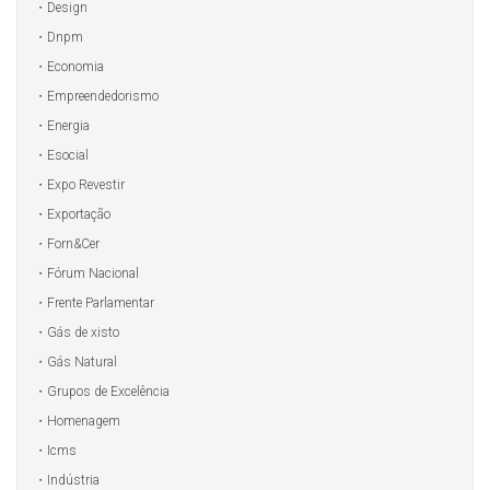
Design
Dnpm
Economia
Empreendedorismo
Energia
Esocial
Expo Revestir
Exportação
Forn&Cer
Fórum Nacional
Frente Parlamentar
Gás de xisto
Gás Natural
Grupos de Excelência
Homenagem
Icms
Indústria