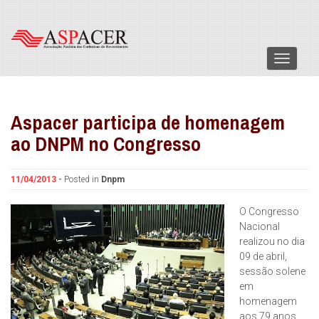
Menu
Aspacer participa de homenagem
ao DNPM no Congresso
11/04/2013 -
Posted in
Dnpm
O Congresso
Nacional
realizou no dia
09 de abril,
sessão solene
em
homenagem
aos 79 anos