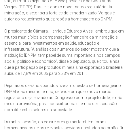
sal”, afirmou o deputado e 1º vice-presidente da Casa André
Vargas (PT-PR). Para ele, com o novo marco regulatório da
mineração, o setor será fortalecido e modernizado. Vargas é
autor do requerimento que propôs a homenagem ao DNPM.
O presidente da Câmara, Henrique Eduardo Alves, lembrou que em
muitos municípios a compensação financeira da mineração é
essencial para investimentos em saúde, educação e
infraestrutura. “A análise dos números do setor mostram que a
instituição [DNPM] tem papel de suma importância nos campos
social, político e econômico”, disse o deputado, que citou ainda
que a participação de produtos minerais na exportação brasileira
subiu de 17,8% em 2005 para 25,3% em 2011.
Deputados de vários partidos fizeram questão de homenagear o
DNPM e, ao mesmo tempo, defenderam que o novo marco
regulatório seja enviado ao Congresso como projeto de lei, e não
medida provisória, para possibilitar mais tempo de discussão
com diferentes setores da sociedade.
Durante a sessão, os ex-diretores gerais também foram
homenageados pelos relevantes serviços prestados ao órgão: Dr.