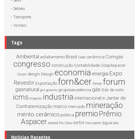
Setor
Setores
Transporte
Vicinais
Tags
Ambiental
Brasil
Comgás
asfaltamento
cerâmica
Cade
congresso
construção
Contabilidade
CoopAspacer
economia
Expo
energia
desgin
Design
Cosan
forn&cer
forum
Revestir
Exportação
fornec
gasnatural
gás
gruposexcelencia
Gás de xisto
gnl
governo
industria
icms
internacional
Jantar de
Imposto
IR
mineração
Confraternização
marco
mercado
premio
Prêmio
mérito cerâmico
politica
Aspacer
setor
água
related
Rio Claro
transporte
óleo
Notícias Recentes