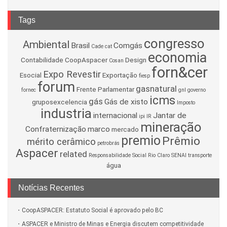
Tags
congresso
Ambiental
Brasil
Comgás
Cade
cat
economia
Contabilidade
CoopAspacer
Design
Cosan
forn&cer
Expo Revestir
Esocial
Exportação
fiesp
forum
gasnatural
Frente Parlamentar
fornec
gnl
governo
icms
gás
Gás de xisto
gruposexcelencia
Imposto
industria
internacional
Jantar de
ipi
IR
mineração
Confraternização
marco
mercado
premio
Prêmio
mérito cerâmico
petrobrás
Aspacer
related
Responsabilidade Social
Rio Claro
SENAI
transporte
água
Notícias Recentes
CoopASPACER: Estatuto Social é aprovado pelo BC
ASPACER e Ministro de Minas e Energia discutem competitividade