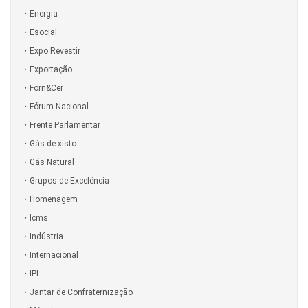
Energia
Esocial
Expo Revestir
Exportação
Forn&Cer
Fórum Nacional
Frente Parlamentar
Gás de xisto
Gás Natural
Grupos de Excelência
Homenagem
Icms
Indústria
Internacional
IPI
Jantar de Confraternização