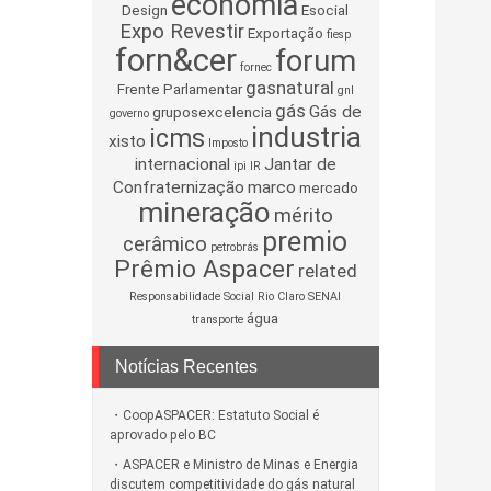
economia
Design
Esocial
Expo Revestir
Exportação
fiesp
forn&cer
forum
fornec
gasnatural
Frente Parlamentar
gnl
gás
Gás de
gruposexcelencia
governo
industria
icms
xisto
Imposto
internacional
Jantar de
ipi
IR
Confraternização
marco
mercado
mineração
mérito
premio
cerâmico
petrobrás
Prêmio Aspacer
related
Responsabilidade Social
Rio Claro
SENAI
água
transporte
Notícias Recentes
CoopASPACER: Estatuto Social é
aprovado pelo BC
ASPACER e Ministro de Minas e Energia
discutem competitividade do gás natural