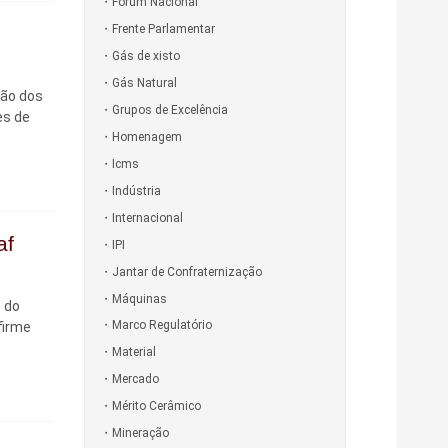
Fórum Nacional
Frente Parlamentar
Gás de xisto
Gás Natural
ção dos
Grupos de Excelência
es de
Homenagem
Icms
Indústria
Internacional
af
IPI
Jantar de Confraternização
Máquinas
s do
Marco Regulatório
firme
Material
Mercado
Mérito Cerâmico
Mineração