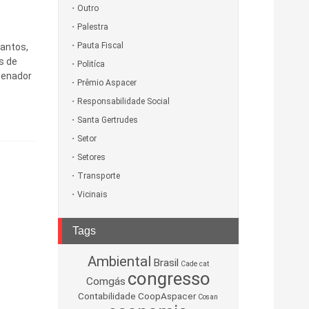
Outro
Palestra
Pauta Fiscal
Santos,
s de
Politíca
rdenador
Prêmio Aspacer
Responsabilidade Social
Santa Gertrudes
Setor
Setores
Transporte
Vicinais
Tags
Ambiental
Brasil
Cade
cat
congresso
Comgás
Contabilidade
CoopAspacer
Cosan