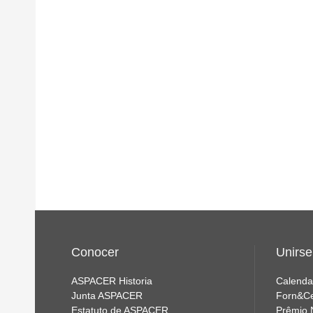
Conocer
Unirse
ASPACER Historia
Calenda
Junta ASPACER
Forn&C
Estatuto de ASPACER
Prêmio 