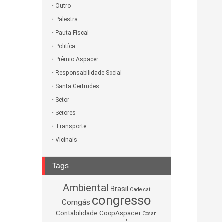
Outro
Palestra
Pauta Fiscal
Politíca
Prêmio Aspacer
Responsabilidade Social
Santa Gertrudes
Setor
Setores
Transporte
Vicinais
Tags
Ambiental
Brasil
Cade
cat
congresso
Comgás
Contabilidade
CoopAspacer
Cosan