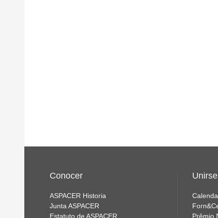
Conocer
Unirse
ASPACER Historia
Calenda
Junta ASPACER
Forn&C
Estatuto de ASPACER
Prêmio 