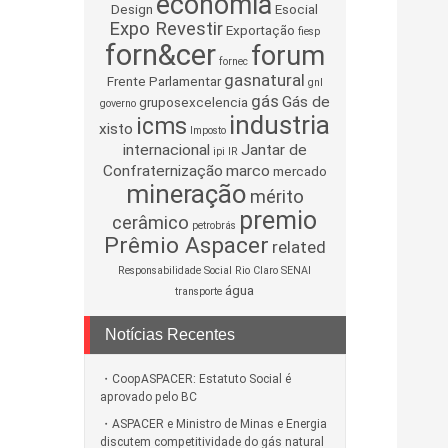
economia
Design
Esocial
Expo Revestir
Exportação
fiesp
forn&cer
forum
fornec
gasnatural
Frente Parlamentar
gnl
gás
Gás de
gruposexcelencia
governo
industria
icms
xisto
Imposto
internacional
Jantar de
ipi
IR
Confraternização
marco
mercado
mineração
mérito
premio
cerâmico
petrobrás
Prêmio Aspacer
related
Responsabilidade Social
Rio Claro
SENAI
água
transporte
Notícias Recentes
CoopASPACER: Estatuto Social é
aprovado pelo BC
ASPACER e Ministro de Minas e Energia
discutem competitividade do gás natural