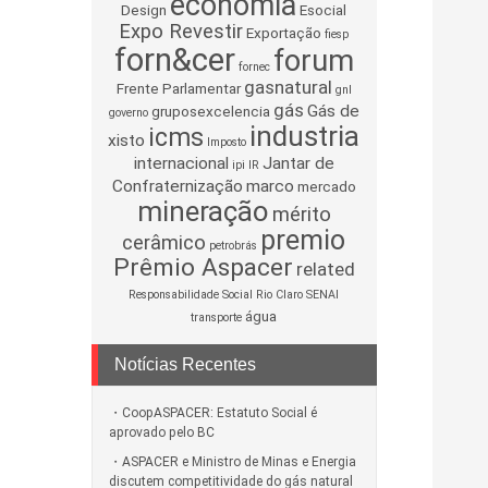
economia
Design
Esocial
Expo Revestir
Exportação
fiesp
forn&cer
forum
fornec
gasnatural
Frente Parlamentar
gnl
gás
Gás de
gruposexcelencia
governo
industria
icms
xisto
Imposto
internacional
Jantar de
ipi
IR
Confraternização
marco
mercado
mineração
mérito
premio
cerâmico
petrobrás
Prêmio Aspacer
related
Responsabilidade Social
Rio Claro
SENAI
água
transporte
Notícias Recentes
CoopASPACER: Estatuto Social é
aprovado pelo BC
ASPACER e Ministro de Minas e Energia
discutem competitividade do gás natural