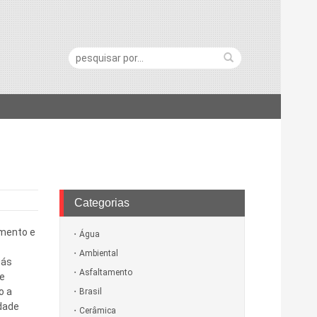
Pesquisa:
Categorias
amento e
Água
Ambiental
gás
Asfaltamento
de
o a
Brasil
dade
Cerâmica