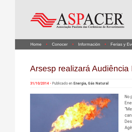
Home
Conocer
Información
Ferias y Ev
Arsesp realizará Audiência 
31/10/2014 -
Publicado en
Energia
,
Gás Natural
No 
Ene
“Me
can
Des
Agê