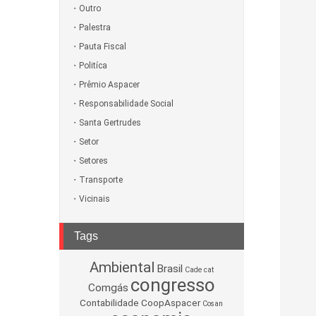
Outro
Palestra
Pauta Fiscal
Politíca
Prêmio Aspacer
Responsabilidade Social
Santa Gertrudes
Setor
Setores
Transporte
Vicinais
Tags
Ambiental
Brasil
Cade
cat
congresso
Comgás
Contabilidade
CoopAspacer
Cosan