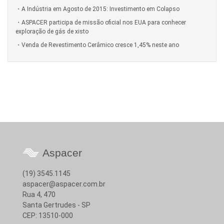
A Indústria em Agosto de 2015: Investimento em Colapso
ASPACER participa de missão oficial nos EUA para conhecer
exploração de gás de xisto
Venda de Revestimento Cerâmico cresce 1,45% neste ano
Aspacer
(19) 3545.1145
aspacer@aspacer.com.br
Rua 4, 470
Santa Gertrudes - SP
CEP: 13510-000