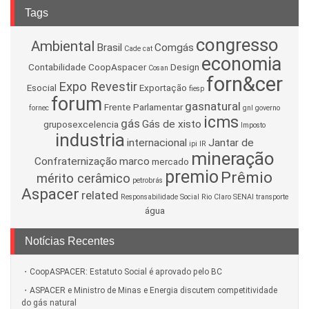
Tags
congresso
Ambiental
Brasil
Comgás
Cade
cat
economia
Contabilidade
CoopAspacer
Design
Cosan
forn&cer
Expo Revestir
Esocial
Exportação
fiesp
forum
gasnatural
Frente Parlamentar
fornec
gnl
governo
icms
gás
Gás de xisto
gruposexcelencia
Imposto
industria
internacional
Jantar de
ipi
IR
mineração
Confraternização
marco
mercado
premio
Prêmio
mérito cerâmico
petrobrás
Aspacer
related
Responsabilidade Social
Rio Claro
SENAI
transporte
água
Notícias Recentes
CoopASPACER: Estatuto Social é aprovado pelo BC
ASPACER e Ministro de Minas e Energia discutem competitividade
do gás natural