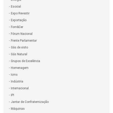
Esocial
Expo Revestir
Exportação
Forn&Cer
Fórum Nacional
Frente Parlamentar
Gás de xisto
Gás Natural
Grupos de Excelência
Homenagem
Icms
Indústria
Internacional
IPI
Jantar de Confraternização
Máquinas