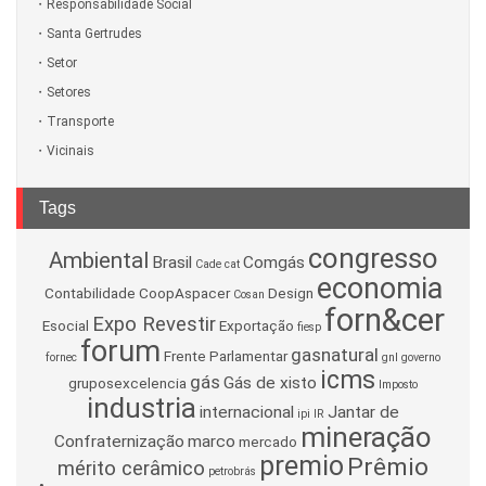
Responsabilidade Social
Santa Gertrudes
Setor
Setores
Transporte
Vicinais
Tags
congresso
Ambiental
Brasil
Comgás
Cade
cat
economia
Contabilidade
CoopAspacer
Design
Cosan
forn&cer
Expo Revestir
Esocial
Exportação
fiesp
forum
gasnatural
Frente Parlamentar
fornec
gnl
governo
icms
gás
Gás de xisto
gruposexcelencia
Imposto
industria
internacional
Jantar de
ipi
IR
mineração
Confraternização
marco
mercado
premio
Prêmio
mérito cerâmico
petrobrás