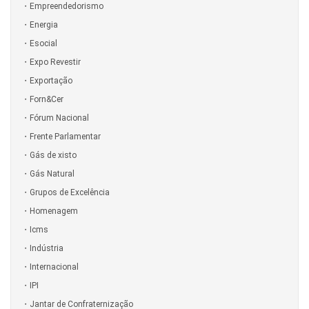
Empreendedorismo
Energia
Esocial
Expo Revestir
Exportação
Forn&Cer
Fórum Nacional
Frente Parlamentar
Gás de xisto
Gás Natural
Grupos de Excelência
Homenagem
Icms
Indústria
Internacional
IPI
Jantar de Confraternização