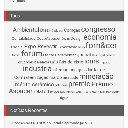
Vicinais
Tags
congresso
Ambiental
Brasil
Comgás
Cade
cat
economia
Contabilidade
CoopAspacer
Design
Cosan
forn&cer
Expo Revestir
Esocial
Exportação
fiesp
forum
gasnatural
Frente Parlamentar
fornec
gnl
governo
icms
gás
Gás de xisto
gruposexcelencia
Imposto
industria
internacional
Jantar de
ipi
IR
mineração
Confraternização
marco
mercado
premio
Prêmio
mérito cerâmico
petrobrás
Aspacer
related
Responsabilidade Social
Rio Claro
SENAI
transporte
água
Notícias Recentes
CoopASPACER: Estatuto Social é aprovado pelo BC