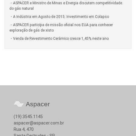
ASPACER e Ministro de Minas e Energia discutem competitividade
do gás natural
A Indústria em Agosto de 2015: Investimento em Colapso
ASPACER participa de missão oficial nos EUA para conhecer
exploração de gás de xisto
Venda de Revestimento Cerâmico cresce 1,45% neste ano
Aspacer
(19) 3545.1145
aspacer@aspacer.com.br
Rua 4, 470
Santa Gertrudes - SP