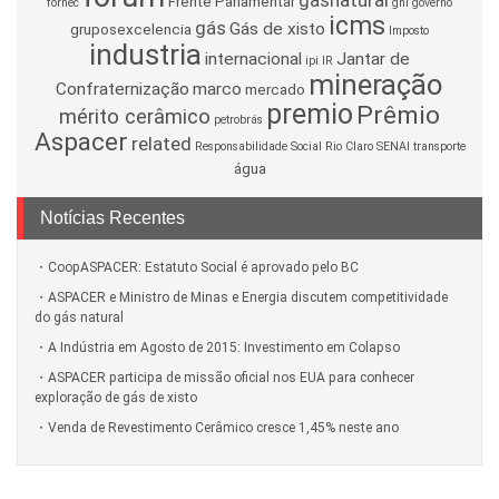
gasnatural
Frente Parlamentar
fornec
gnl
governo
icms
gás
Gás de xisto
gruposexcelencia
Imposto
industria
internacional
Jantar de
ipi
IR
mineração
Confraternização
marco
mercado
premio
Prêmio
mérito cerâmico
petrobrás
Aspacer
related
Responsabilidade Social
Rio Claro
SENAI
transporte
água
Notícias Recentes
CoopASPACER: Estatuto Social é aprovado pelo BC
ASPACER e Ministro de Minas e Energia discutem competitividade
do gás natural
A Indústria em Agosto de 2015: Investimento em Colapso
ASPACER participa de missão oficial nos EUA para conhecer
exploração de gás de xisto
Venda de Revestimento Cerâmico cresce 1,45% neste ano