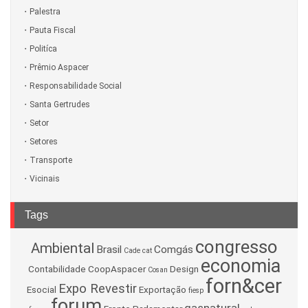
Palestra
Pauta Fiscal
Politíca
Prêmio Aspacer
Responsabilidade Social
Santa Gertrudes
Setor
Setores
Transporte
Vicinais
Tags
congresso
Ambiental
Brasil
Comgás
Cade
cat
economia
Contabilidade
CoopAspacer
Design
Cosan
forn&cer
Expo Revestir
Esocial
Exportação
fiesp
forum