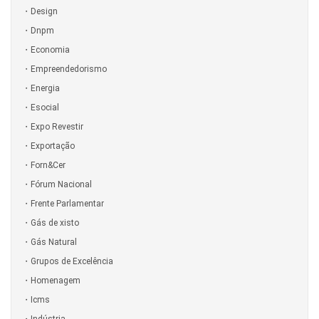
Design
Dnpm
Economia
Empreendedorismo
Energia
Esocial
Expo Revestir
Exportação
Forn&Cer
Fórum Nacional
Frente Parlamentar
Gás de xisto
Gás Natural
Grupos de Excelência
Homenagem
Icms
Indústria