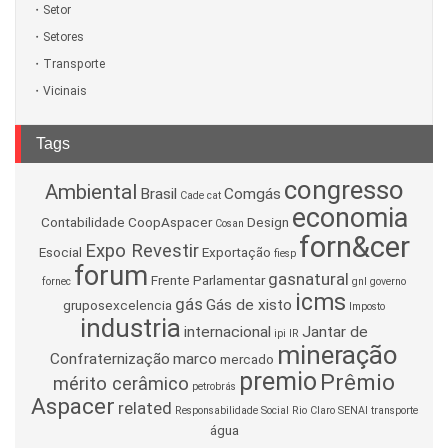
Setor
Setores
Transporte
Vicinais
Tags
congresso
Ambiental
Brasil
Comgás
Cade
cat
economia
Contabilidade
CoopAspacer
Design
Cosan
forn&cer
Expo Revestir
Esocial
Exportação
fiesp
forum
gasnatural
Frente Parlamentar
fornec
gnl
governo
icms
gás
Gás de xisto
gruposexcelencia
Imposto
industria
internacional
Jantar de
ipi
IR
mineração
Confraternização
marco
mercado
premio
Prêmio
mérito cerâmico
petrobrás
Aspacer
related
Responsabilidade Social
Rio Claro
SENAI
transporte
água