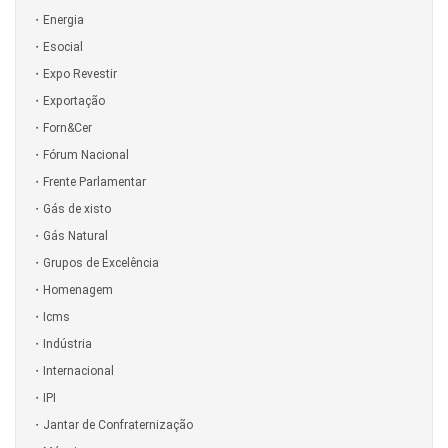
Energia
Esocial
Expo Revestir
Exportação
Forn&Cer
Fórum Nacional
Frente Parlamentar
Gás de xisto
Gás Natural
Grupos de Excelência
Homenagem
Icms
Indústria
Internacional
IPI
Jantar de Confraternização