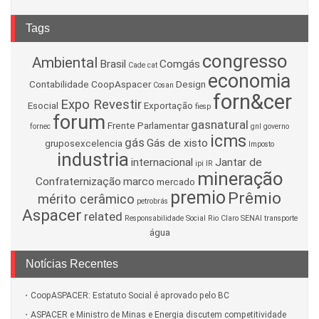
Tags
congresso
Ambiental
Brasil
Comgás
Cade
cat
economia
Contabilidade
CoopAspacer
Design
Cosan
forn&cer
Expo Revestir
Esocial
Exportação
fiesp
forum
gasnatural
Frente Parlamentar
fornec
gnl
governo
icms
gás
Gás de xisto
gruposexcelencia
Imposto
industria
internacional
Jantar de
ipi
IR
mineração
Confraternização
marco
mercado
premio
Prêmio
mérito cerâmico
petrobrás
Aspacer
related
Responsabilidade Social
Rio Claro
SENAI
transporte
água
Notícias Recentes
CoopASPACER: Estatuto Social é aprovado pelo BC
ASPACER e Ministro de Minas e Energia discutem competitividade